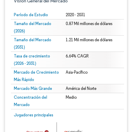
Visión General del Mercado
Período de Estudio
2020 - 2031
Tamaño del Mercado
0.87 Mil millones de dólares
(2026)
Tamaño del Mercado
1.21 Mil millones de dólares
(2031)
Tasa de crecimiento
6.64% CAGR
(2026 - 2031)
Mercado de Crecimiento
Asia-Pacífico
Más Rápido
Mercado Más Grande
América del Norte
Concentración del
Medio
Mercado
Imagen © Mordor Intelligence. El uso requiere atribución según CC BY 4.0.
Jugadores principales