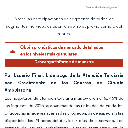
Nota: Las participaciones de segmento de todos los
Imagen © Mordor Intelligence. El uso requiere atribución según CC BY 4.0.
segmentos individuales están disponibles previa compra del
informe
Por Usuario Final: Liderazgo de la Atención Terciaria
con Crecimiento de los Centros de Cirugía
Ambulatoria
Los hospitales de atención terciaria mantuvieron el 61,45% de
los ingresos de 2025, aprovechando las unidades de cuidados
críticos, las imágenes avanzadas y los equipos de especialistas
disponibles las 24 horas del día, los 7 días de la semana. Los
centros de cirugía ambulatoria, aunque incipientes en la