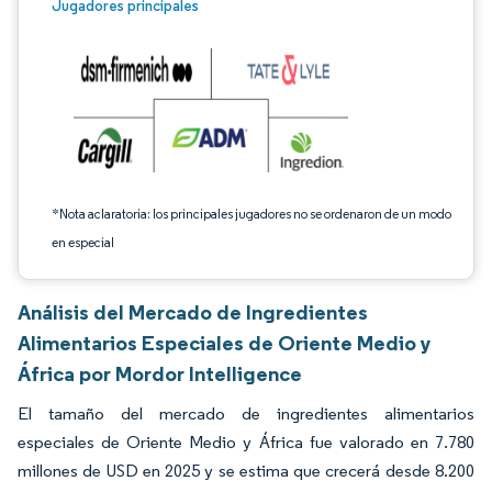
Imagen © Mordor Intelligence. El uso requiere atribución según CC BY 4.0.
Jugadores principales
*Nota aclaratoria: los principales jugadores no se ordenaron de un modo
en especial
Análisis del Mercado de Ingredientes
Alimentarios Especiales de Oriente Medio y
África por Mordor Intelligence
El tamaño del mercado de ingredientes alimentarios
especiales de Oriente Medio y África fue valorado en 7.780
millones de USD en 2025 y se estima que crecerá desde 8.200