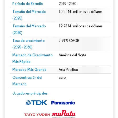
Período de Estudio
2019 - 2030
Tamaño del Mercado
10.51 Mil millones de dólares
(2025)
Tamaño del Mercado
12.73 Mil millones de dólares
(2030)
Tasa de crecimiento
3.91% CAGR
(2025 - 2030)
Mercado de Crecimiento
América del Norte
Más Rápido
Mercado Más Grande
Asia Pacífico
Concentración del
Bajo
Mercado
Imagen © Mordor Intelligence. El uso requiere atribución según CC BY 4.0.
Jugadores principales