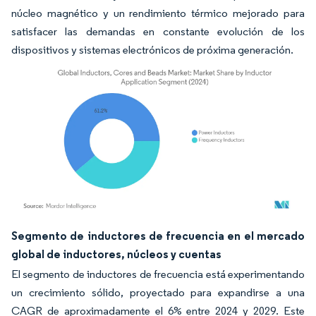
núcleo magnético y un rendimiento térmico mejorado para
satisfacer las demandas en constante evolución de los
dispositivos y sistemas electrónicos de próxima generación.
Imagen © Mordor Intelligence. El uso requiere atribución según CC BY 4.0.
Segmento de inductores de frecuencia en el mercado
global de inductores, núcleos y cuentas
El segmento de inductores de frecuencia está experimentando
un crecimiento sólido, proyectado para expandirse a una
CAGR de aproximadamente el 6% entre 2024 y 2029. Este