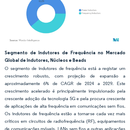
Imagem © Mordor Intelligence. O reuso requer atribuição conforme CC BY 4.0.
Segmento de Indutores de Frequência no Mercado
Global de Indutores, Núcleos e Beads
O segmento de indutores de frequência está a registar um
crescimento robusto, com projeção de expansão a
aproximadamente 6% de CAGR de 2024 a 2029. Este
crescimento acelerado é principalmente impulsionado pela
crescente adoção da tecnologia 5G e pela procura crescente
de aplicações de alta frequência em comunicações sem fios.
Os indutores de frequência estão a tornar-se cada vez mais
críticos em circuitos de radiofrequência (RF), equipamentos
de comunicações móveis, LANs sem fios e outras aplicações