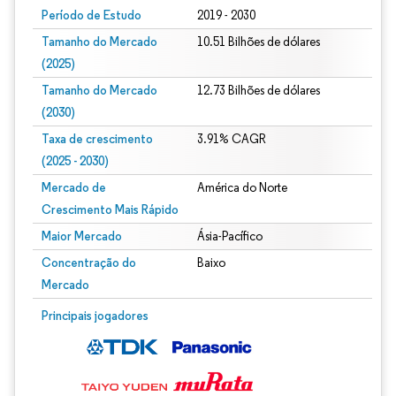
Período de Estudo
2019 - 2030
Tamanho do Mercado
10.51 Bilhões de dólares
(2025)
Tamanho do Mercado
12.73 Bilhões de dólares
(2030)
Taxa de crescimento
3.91% CAGR
(2025 - 2030)
Mercado de
América do Norte
Crescimento Mais Rápido
Maior Mercado
Ásia-Pacífico
Concentração do
Baixo
Mercado
Imagem © Mordor Intelligence. O reuso requer atribuição conforme CC BY 4.0.
Principais jogadores