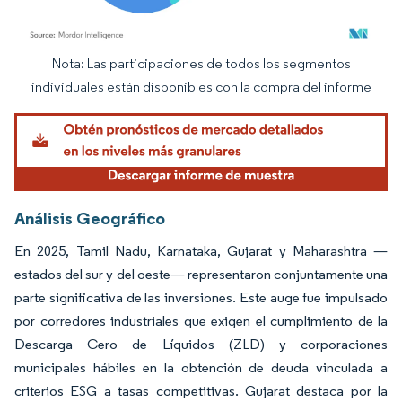
Nota: Las participaciones de todos los segmentos
Imagen © Mordor Intelligence. El uso requiere atribución según CC BY 4.0.
individuales están disponibles con la compra del informe
Análisis Geográfico
En 2025, Tamil Nadu, Karnataka, Gujarat y Maharashtra —
estados del sur y del oeste— representaron conjuntamente una
parte significativa de las inversiones. Este auge fue impulsado
por corredores industriales que exigen el cumplimiento de la
Descarga Cero de Líquidos (ZLD) y corporaciones
municipales hábiles en la obtención de deuda vinculada a
criterios ESG a tasas competitivas. Gujarat destaca por la