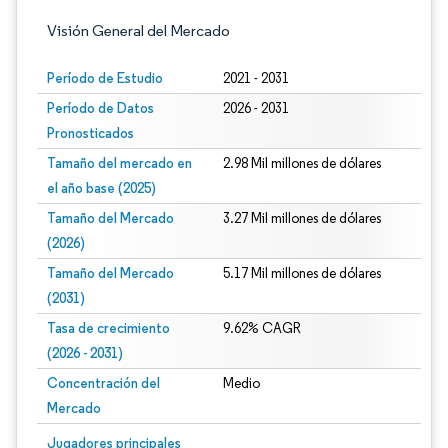
Visión General del Mercado
Período de Estudio
2021 - 2031
Período de Datos
2026 - 2031
Pronosticados
Tamaño del mercado en
2.98 Mil millones de dólares
el año base (2025)
Tamaño del Mercado
3.27 Mil millones de dólares
(2026)
Tamaño del Mercado
5.17 Mil millones de dólares
(2031)
Tasa de crecimiento
9.62% CAGR
(2026 - 2031)
Concentración del
Medio
Mercado
Imagen © Mordor Intelligence. El uso requiere atribución según CC BY 4.0.
Jugadores principales