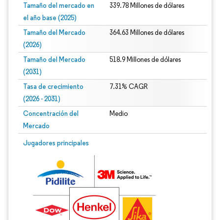
Tamaño del mercado en
339.78 Millones de dólares
el año base (2025)
Tamaño del Mercado
364.63 Millones de dólares
(2026)
Tamaño del Mercado
518.9 Millones de dólares
(2031)
Tasa de crecimiento
7.31% CAGR
(2026 - 2031)
Concentración del
Medio
Mercado
Imagen © Mordor Intelligence. El uso requiere atribución según CC BY 4.0.
Jugadores principales