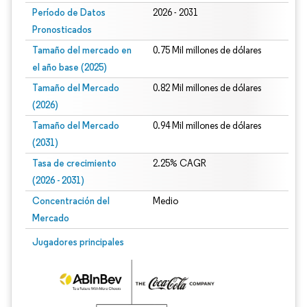
Período de Datos
2026 - 2031
Pronosticados
Tamaño del mercado en
0.75 Mil millones de dólares
el año base (2025)
Tamaño del Mercado
0.82 Mil millones de dólares
(2026)
Tamaño del Mercado
0.94 Mil millones de dólares
(2031)
Tasa de crecimiento
2.25% CAGR
(2026 - 2031)
Concentración del
Medio
Mercado
Imagen © Mordor Intelligence. El uso requiere atribución según CC BY 4.0.
Jugadores principales