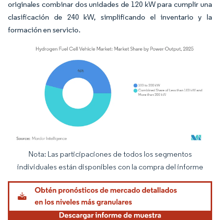
originales combinar dos unidades de 120 kW para cumplir una
clasificación de 240 kW, simplificando el inventario y la
formación en servicio.
Nota: Las participaciones de todos los segmentos
Imagen © Mordor Intelligence. El uso requiere atribución según CC BY 4.0.
individuales están disponibles con la compra del informe