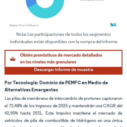
Nota: Las participaciones de todos los segmentos
Imagen © Mordor Intelligence. El uso requiere atribución según CC BY 4.0.
individuales están disponibles con la compra del informe
Por Tecnología:
Dominio de PEMFC en Medio de
Alternativas Emergentes
Las pilas de membrana de intercambio de protones capturaron
el 72,48% de los ingresos de 2025 y mantendrán una CAGR del
42,95% hasta 2031. Este impulso mantiene el mercado de
vehículos de pila de combustible de hidrógeno en una única