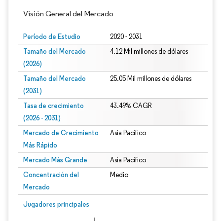
Visión General del Mercado
Período de Estudio
2020 - 2031
Tamaño del Mercado
4.12 Mil millones de dólares
(2026)
Tamaño del Mercado
25.05 Mil millones de dólares
(2031)
Tasa de crecimiento
43.49% CAGR
(2026 - 2031)
Mercado de Crecimiento
Asia Pacífico
Más Rápido
Mercado Más Grande
Asia Pacífico
Concentración del
Medio
Mercado
Imagen © Mordor Intelligence. El uso requiere atribución según CC BY 4.0.
Jugadores principales