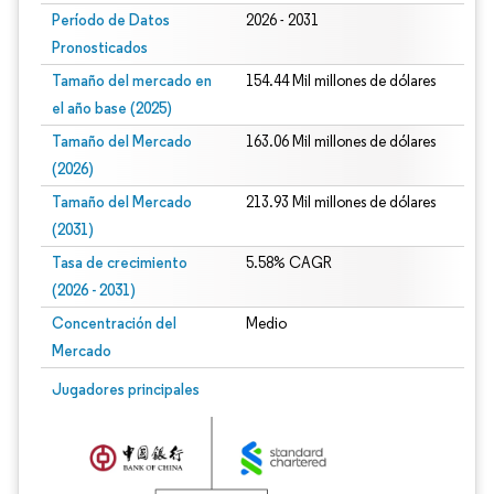
Período de Datos
2026 - 2031
Pronosticados
Tamaño del mercado en
154.44 Mil millones de dólares
el año base (2025)
Tamaño del Mercado
163.06 Mil millones de dólares
(2026)
Tamaño del Mercado
213.93 Mil millones de dólares
(2031)
Tasa de crecimiento
5.58% CAGR
(2026 - 2031)
Concentración del
Medio
Mercado
Imagen © Mordor Intelligence. El uso requiere atribución según CC BY 4.0.
Jugadores principales