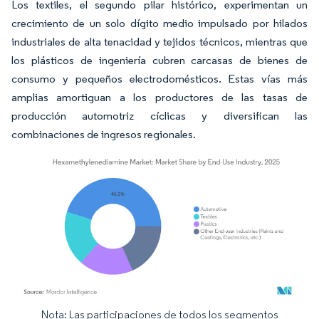
Los textiles, el segundo pilar histórico, experimentan un
crecimiento de un solo dígito medio impulsado por hilados
industriales de alta tenacidad y tejidos técnicos, mientras que
los plásticos de ingeniería cubren carcasas de bienes de
consumo y pequeños electrodomésticos. Estas vías más
amplias amortiguan a los productores de las tasas de
producción automotriz cíclicas y diversifican las
combinaciones de ingresos regionales.
Nota: Las participaciones de todos los segmentos
Imagen © Mordor Intelligence. El uso requiere atribución según CC BY 4.0.