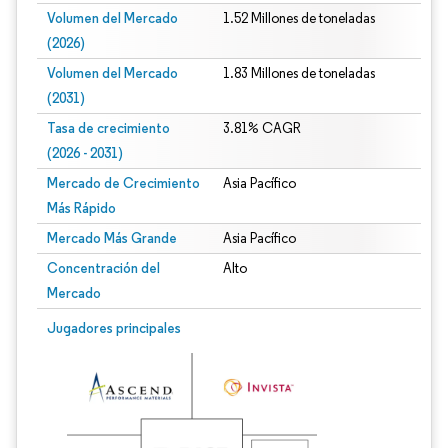
Volumen del Mercado
1.52 Millones de toneladas
(2026)
Volumen del Mercado
1.83 Millones de toneladas
(2031)
Tasa de crecimiento
3.81% CAGR
(2026 - 2031)
Mercado de Crecimiento
Asia Pacífico
Más Rápido
Mercado Más Grande
Asia Pacífico
Concentración del
Alto
Mercado
Imagen © Mordor Intelligence. El uso requiere atribución según CC BY 4.0.
Jugadores principales