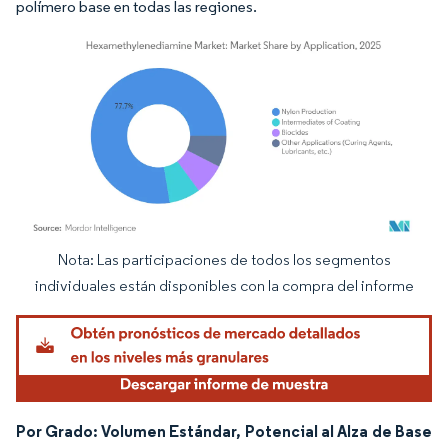
polímero base en todas las regiones.
Nota: Las participaciones de todos los segmentos
Imagen © Mordor Intelligence. El uso requiere atribución según CC BY 4.0.
individuales están disponibles con la compra del informe
Por Grado: Volumen Estándar, Potencial al Alza de Base