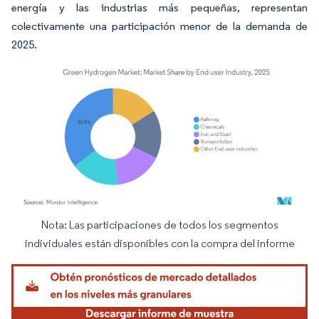
energía y las industrias más pequeñas, representan
colectivamente una participación menor de la demanda de
2025.
Nota: Las participaciones de todos los segmentos
Imagen © Mordor Intelligence. El uso requiere atribución según CC BY 4.0.
individuales están disponibles con la compra del informe