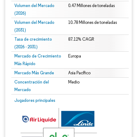
Volumen del Mercado
0.47 Millones de toneladas
(2026)
Volumen del Mercado
10.78 Millones de toneladas
(2031)
Tasa de crecimiento
87.12% CAGR
(2026 - 2031)
Mercado de Crecimiento
Europa
Más Rápido
Mercado Más Grande
Asia Pacífico
Concentración del
Medio
Mercado
Imagen © Mordor Intelligence. El uso requiere atribución según CC BY 4.0.
Jugadores principales