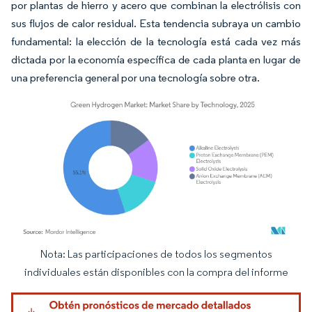
por plantas de hierro y acero que combinan la electrólisis con
sus flujos de calor residual. Esta tendencia subraya un cambio
fundamental: la elección de la tecnología está cada vez más
dictada por la economía específica de cada planta en lugar de
una preferencia general por una tecnología sobre otra.
Nota: Las participaciones de todos los segmentos
Imagen © Mordor Intelligence. El uso requiere atribución según CC BY 4.0.
individuales están disponibles con la compra del informe