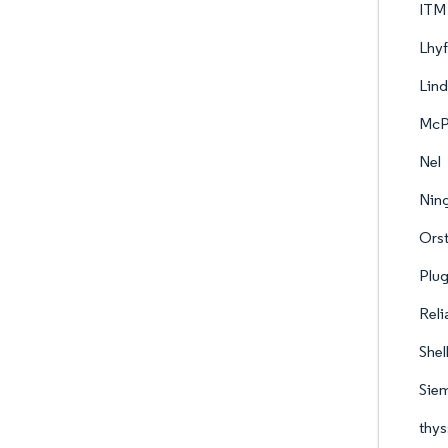
ITM
Lhyf
Lin
McP
Nel
Ning
Ors
Plug
Reli
Shel
Sie
thys