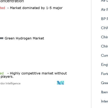
Air 
Air 
BP 
CHA
Chin
Chi
Cum
Eng
Fort
Gree
Iber
Inte