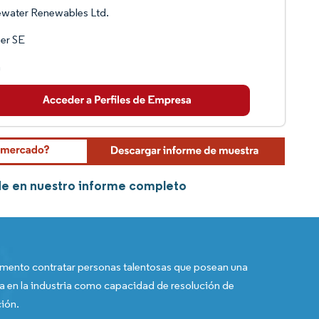
water Renewables Ltd.
er SE
a
rde en nuestro informe completo
ento contratar personas talentosas que posean una
a en la industria como capacidad de resolución de
ión.