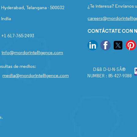
¿Te interesa? Envíanos u
Hyderabad, Telangana - 500032
careers@mordorintelli
India
CONTÁCTATE CON N
+1 617-765-2493
info@mordorintelligence.com
sultas de medios:
D&B D-U-N-SÂ®
media@mordorintelligence.com
NUMBER : 85-427-9388
e.