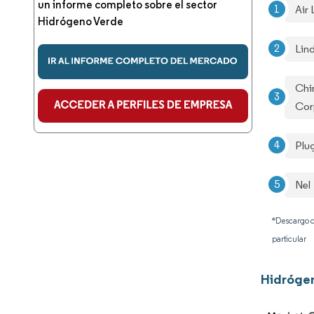
un informe completo sobre el sector
Air 
Hidrógeno Verde
Lin
Chi
Cor
Plu
Nel
*Descargo d
particular
Hidrógen