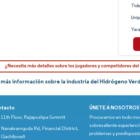
Tide
Unip
Yar
más información sobre la industria del Hidrógeno Ve
ntacto
ÚNETE A NOSOTROS
11th Floor, Rajapushpa Summit
Procuramos en todo mom
sobresaliente experienci
Nanakramguda Rd, Financial District,
problemas y predisposic
Gachibowli