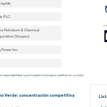
Liquide
de PLC
na Petroleum & Chemical
poration (Sinopec)
g Power Inc.
e responsabilidad: Las principales empresas se clasifican sin un orden
o Verde: concentración competitiva
Lis