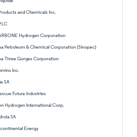
Liquide
Products and Chemicals Inc.
PLC
RBONE Hydrogen Corporation
a Petroleum & Chemical Corporation (Sinopec)
na Three Gorges Corporation
mins Inc.
ie SA
escue Future Industries
n Hydrogen International Corp.
drola SA
rcontinental Energy