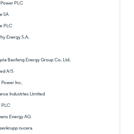
 Power PLC
e SA
de PLC
hy Energy S.A.
xia Baofeng Energy Group Co. Ltd.
ted A/S
 Power Inc.
ance Industries Limited
l PLC
mens Energy AG
senkrupp nucera