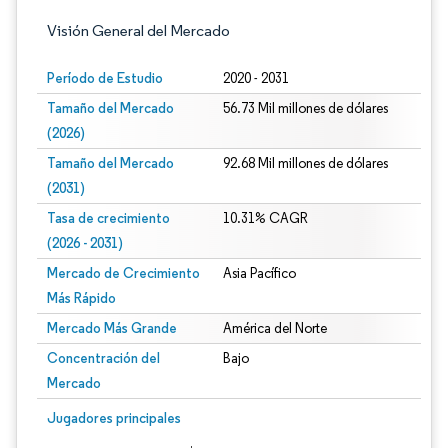
Visión General del Mercado
Período de Estudio
2020 - 2031
Tamaño del Mercado
56.73 Mil millones de dólares
(2026)
Tamaño del Mercado
92.68 Mil millones de dólares
(2031)
Tasa de crecimiento
10.31% CAGR
(2026 - 2031)
Mercado de Crecimiento
Asia Pacífico
Más Rápido
Mercado Más Grande
América del Norte
Concentración del
Bajo
Mercado
Imagen © Mordor Intelligence. El uso requiere atribución según CC BY 4.0.
Jugadores principales