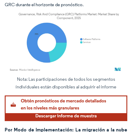
GRC durante el horizonte de pronóstico.
Nota: Las participaciones de todos los segmentos
Imagen © Mordor Intelligence. El uso requiere atribución según CC BY 4.0.
individuales están disponibles al adquirir el informe
Por Modo de Implementación: La migración a la nube