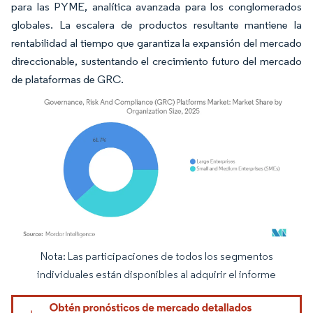
para las PYME, analítica avanzada para los conglomerados
globales. La escalera de productos resultante mantiene la
rentabilidad al tiempo que garantiza la expansión del mercado
direccionable, sustentando el crecimiento futuro del mercado
de plataformas de GRC.
Nota: Las participaciones de todos los segmentos
Imagen © Mordor Intelligence. El uso requiere atribución según CC BY 4.0.
individuales están disponibles al adquirir el informe