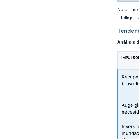
Nota: Las 
Intelligen
Tendenc
Análisis 
IMPULSO
Recuper
brownfi
Auge gl
necesid
Inversi
inundac