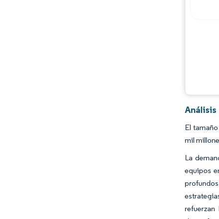
Oportunidades y perspectivas
Desarrollos de la industria
Análisi
El tamaño
mil millon
La demand
equipos e
profundos,
estrategia
refuerzan