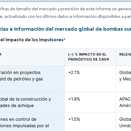
cifras de tamaño del mercado y previsión de este informe se gener
ce, actualizado con los últimos datos e información disponibles a par
ias e información del mercado global de bombas su
del impacto de los impulsores
*
R
(~) % IMPACTO EN EL
RELEV
PRONÓSTICO DE CAGR
ación en proyectos
+2.1%
Globa
eld de petróleo y gas
y Med
obal de la construcción y
+1.8%
APAC 
ades de achique
Améri
ones en control de
+1.5%
Globa
iones impulsadas por el
Unido