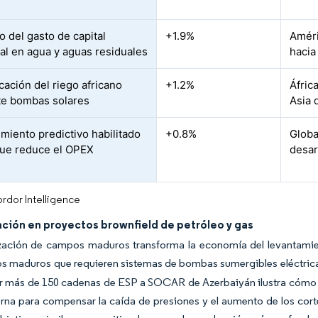
 del gasto de capital
+1.9%
Améri
al en agua y aguas residuales
haci
icación del riego africano
+1.2%
Áfric
e bombas solares
Asia 
miento predictivo habilitado
+0.8%
Globa
que reduce el OPEX
desar
rdor Intelligence
ción en proyectos brownfield de petróleo y gas
zación de campos maduros transforma la economía del levantamient
s maduros que requieren sistemas de bombas sumergibles eléctrica
ar más de 150 cadenas de ESP a SOCAR de Azerbaiyán ilustra cómo 
na para compensar la caída de presiones y el aumento de los cor