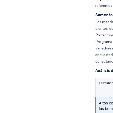
referentes
Aumento d
Los mandat
cientos d
Protecció
Programa 
variadore
encuestad
conectados
Análisis 
RESTRIC
Altos co
las bom