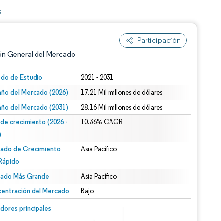
s
Participación
ón General del Mercado
odo de Estudio
2021 - 2031
ño del Mercado (2026)
17.21 Mil millones de dólares
ño del Mercado (2031)
28.16 Mil millones de dólares
 de crecimiento (2026 -
10.36% CAGR
)
ado de Crecimiento
Asia Pacífico
n según CC BY 4.0.
Rápido
ado Más Grande
Asia Pacífico
entración del Mercado
Bajo
n © Mordor Intelligence. El uso requiere atribución según CC BY 4.0.
dores principales