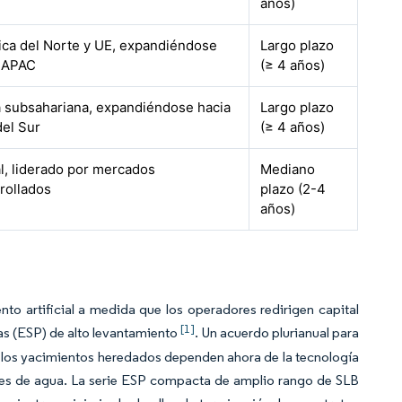
años)
ca del Norte y UE, expandiéndose
Largo plazo
a APAC
(≥ 4 años)
a subsahariana, expandiéndose hacia
Largo plazo
del Sur
(≥ 4 años)
l, liderado por mercados
Mediano
rollados
plazo (2-4
años)
o artificial a medida que los operadores redirigen capital
[1]
s (ESP) de alto levantamiento
. Un acuerdo plurianual para
los yacimientos heredados dependen ahora de la tecnología
tes de agua. La serie ESP compacta de amplio rango de SLB