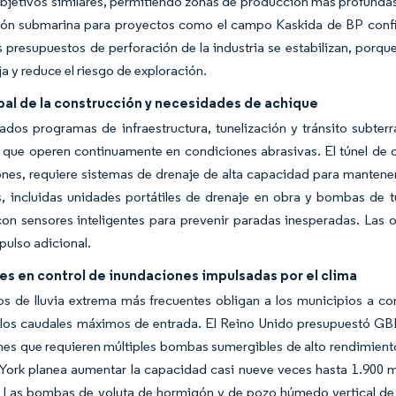
bjetivos similares, permitiendo zonas de producción más profundas 
ión submarina para proyectos como el campo Kaskida de BP confi
 presupuestos de perforación de la industria se estabilizan, porqu
ja y reduce el riesgo de exploración.
bal de la construcción y necesidades de achique
rados programas de infraestructura, tunelización y tránsito sub
s que operen continuamente en condiciones abrasivas. El túnel de
ones, requiere sistemas de drenaje de alta capacidad para mantene
, incluidas unidades portátiles de drenaje en obra y bombas de 
on sensores inteligentes para prevenir paradas inesperadas. Las ob
ulso adicional.
es en control de inundaciones impulsadas por el clima
os de lluvia extrema más frecuentes obligan a los municipios a c
 los caudales máximos de entrada. El Reino Unido presupuestó GBP
es que requieren múltiples bombas sumergibles de alto rendimiento.
ork planea aumentar la capacidad casi nueve veces hasta 1.900 mi
. Las bombas de voluta de hormigón y de pozo húmedo vertical de