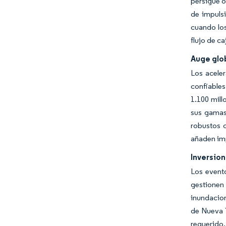
persigue o
de impuls
cuando los
flujo de ca
Auge glo
Los acele
confiable
1.100 mill
sus gamas
robustos c
añaden imp
Inversion
Los event
gestionen
inundacion
de Nueva Y
requerido