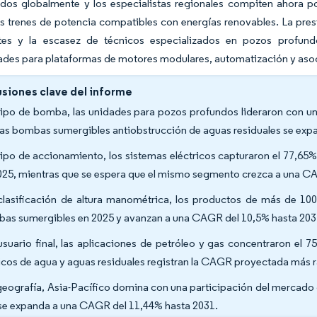
ados globalmente y los especialistas regionales compiten ahora po
los trenes de potencia compatibles con energías renovables. La pre
es y la escasez de técnicos especializados en pozos profund
des para plataformas de motores modulares, automatización y asoc
siones clave del informe
tipo de bomba, las unidades para pozos profundos lideraron con un
las bombas sumergibles antiobstrucción de aguas residuales se ex
tipo de accionamiento, los sistemas eléctricos capturaron el 77,6
025, mientras que se espera que el mismo segmento crezca a una C
clasificación de altura manométrica, los productos de más de 1
as sumergibles en 2025 y avanzan a una CAGR del 10,5% hasta 203
usuario final, las aplicaciones de petróleo y gas concentraron el 
icos de agua y aguas residuales registran la CAGR proyectada más r
geografía, Asia-Pacífico domina con una participación del mercado
se expanda a una CAGR del 11,44% hasta 2031.