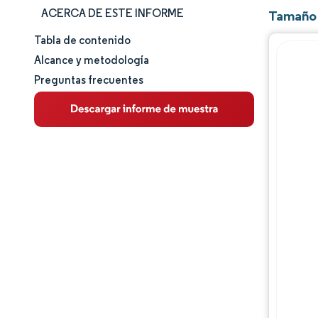
ACERCA DE ESTE INFORME
Tamaño 
Tabla de contenido
Tamaño y cuota de mercado
Alcance y metodología
Preguntas frecuentes
Análisis de mercado
Tendencias e ideas
Análisis de segmentos
Análisis geográfico
Panorama regulatorio
Panorama competitivo
Jugadores principales