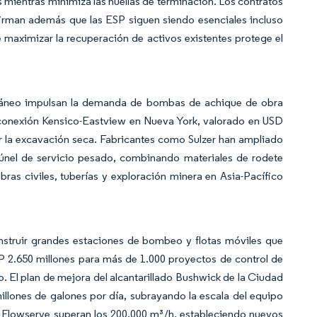
mientras minimiza las huellas de terminación. Los contratos
rman además que las ESP siguen siendo esenciales incluso
e maximizar la recuperación de activos existentes protege el
terráneo impulsan la demanda de bombas de achique de obra
 conexión Kensico-Eastview en Nueva York, valorado en USD
r la excavación seca. Fabricantes como Sulzer han ampliado
túnel de servicio pesado, combinando materiales de rodete
ras civiles, tuberías y exploración minera en Asia-Pacífico
onstruir grandes estaciones de bombeo y flotas móviles que
 2.650 millones para más de 1.000 proyectos de control de
 El plan de mejora del alcantarillado Bushwick de la Ciudad
llones de galones por día, subrayando la escala del equipo
 Flowserve superan los 200.000 m³/h, estableciendo nuevos