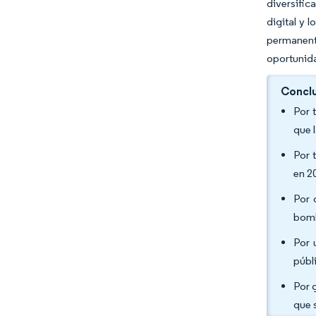
diversific
digital y 
permanent
oportunida
Conclu
Por 
que 
Por 
en 2
Por 
bomb
Por 
públ
Por 
que 