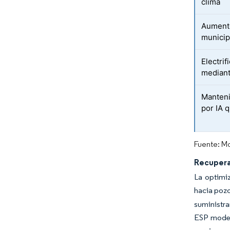
clima
Aumento
municip
Electrif
mediant
Manteni
por IA 
Fuente: Mo
Recupera
La optimi
hacia pozo
suministr
ESP moder