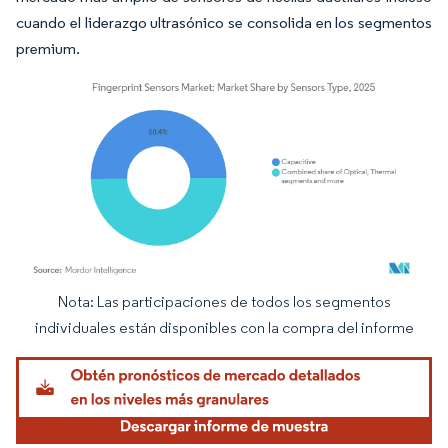
cuando el liderazgo ultrasónico se consolida en los segmentos
premium.
Nota: Las participaciones de todos los segmentos
Imagen © Mordor Intelligence. El uso requiere atribución según CC BY 4.0.
individuales están disponibles con la compra del informe