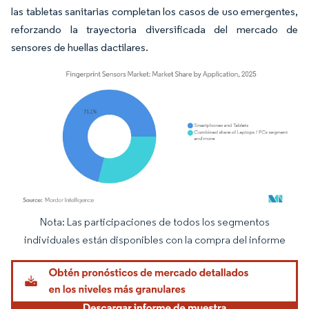
las tabletas sanitarias completan los casos de uso emergentes,
reforzando la trayectoria diversificada del mercado de
sensores de huellas dactilares.
Nota: Las participaciones de todos los segmentos
Imagen © Mordor Intelligence. El uso requiere atribución según CC BY 4.0.
individuales están disponibles con la compra del informe