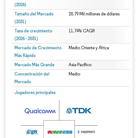
(2026)
Tamaño del Mercado
20.79 Mil millones de dólares
(2031)
Tasa de crecimiento
11.74% CAGR
(2026 - 2031)
Mercado de Crecimiento
Medio Oriente y África
Más Rápido
Mercado Más Grande
Asia-Pacífico
Concentración del
Medio
Mercado
Imagen © Mordor Intelligence. El uso requiere atribución según CC BY 4.0.
Jugadores principales