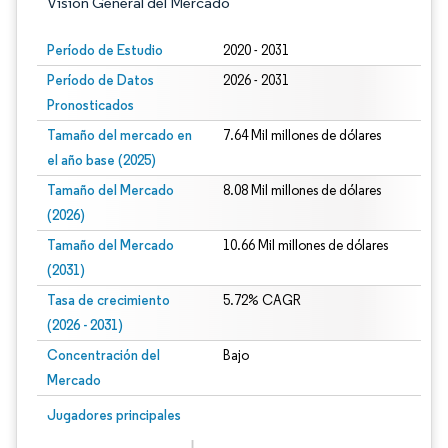
Visión General del Mercado
Período de Estudio
2020 - 2031
Período de Datos
2026 - 2031
Pronosticados
Tamaño del mercado en
7.64 Mil millones de dólares
el año base (2025)
Tamaño del Mercado
8.08 Mil millones de dólares
(2026)
Tamaño del Mercado
10.66 Mil millones de dólares
(2031)
Tasa de crecimiento
5.72% CAGR
(2026 - 2031)
Concentración del
Bajo
Mercado
Imagen © Mordor Intelligence. El uso requiere atribución según CC BY 4.0.
Jugadores principales