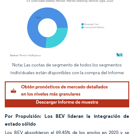
Nota: Las cuotas de segmento de todos los segmentos
Imagen © Mordor Intelligence. El uso requiere atribución según CC BY 4.0.
individuales están disponibles con la compra del informe
Por Propulsión: Los BEV lideran la integración de
estado sólido
Los BEV absorbieron el 69,45% de los envíos en 2025 y se