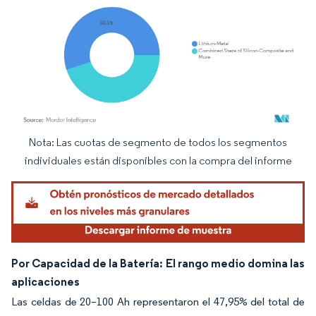
Nota: Las cuotas de segmento de todos los segmentos
Imagen © Mordor Intelligence. El uso requiere atribución según CC BY 4.0.
individuales están disponibles con la compra del informe
Por Capacidad de la Batería: El rango medio domina las
aplicaciones
Las celdas de 20–100 Ah representaron el 47,95% del total de