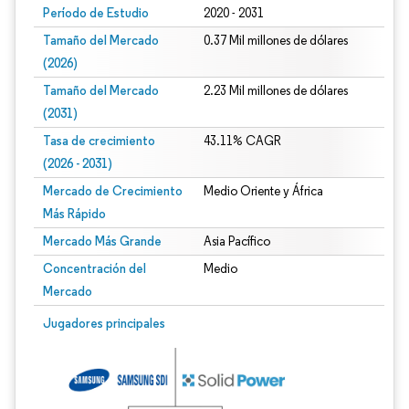
Período de Estudio
2020 - 2031
Tamaño del Mercado
0.37 Mil millones de dólares
(2026)
Tamaño del Mercado
2.23 Mil millones de dólares
(2031)
Tasa de crecimiento
43.11% CAGR
(2026 - 2031)
Mercado de Crecimiento
Medio Oriente y África
Más Rápido
Mercado Más Grande
Asia Pacífico
Concentración del
Medio
Mercado
Imagen © Mordor Intelligence. El uso requiere atribución según CC BY 4.0.
Jugadores principales