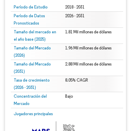
Período de Estudio
2018 - 2031
Período de Datos
2026 - 2031
Pronosticados
Tamaño del mercado en
1.81 Mil millones de dólares
el año base (2025)
Tamaño del Mercado
1.96 Mil millones de dólares
(2026)
Tamaño del Mercado
2.88 Mil millones de dólares
(2031)
Tasa de crecimiento
8.05% CAGR
(2026 - 2031)
Concentración del
Bajo
Mercado
Imagen © Mordor Intelligence. El uso requiere atribución según CC BY 4.0.
Jugadores principales