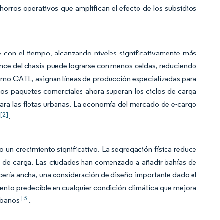
orros operativos que amplifican el efecto de los subsidios
 con el tiempo, alcanzando niveles significativamente más
ance del chasis puede lograrse con menos celdas, reduciendo
 como CATL, asignan líneas de producción especializadas para
Los paquetes comerciales ahora superan los ciclos de carga
para las flotas urbanas. La economía del mercado de e-cargo
[2]
s
.
o un crecimiento significativo. La segregación física reduce
es de carga. Las ciudades han comenzado a añadir bahías de
cería ancha, una consideración de diseño importante dado el
iento predecible en cualquier condición climática que mejora
[3]
urbanos
.