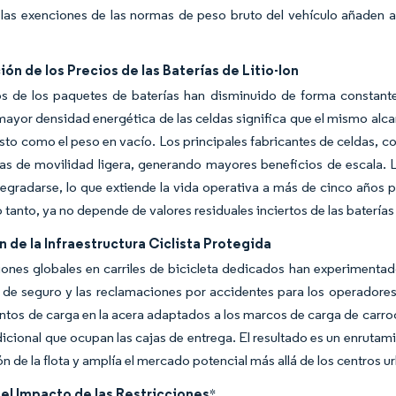
las exenciones de las normas de peso bruto del vehículo añaden ah
ón de los Precios de las Baterías de Litio-Ion
os de los paquetes de baterías han disminuido de forma constante
mayor densidad energética de las celdas significa que el mismo alc
osto como el peso en vacío. Los principales fabricantes de celdas,
as de movilidad ligera, generando mayores beneficios de escala. 
egradarse, lo que extiende la vida operativa a más de cinco años 
lo tanto, ya no depende de valores residuales inciertos de las batería
 de la Infraestructura Ciclista Protegida
iones globales en carriles de bicicleta dedicados han experimentad
s de seguro y las reclamaciones por accidentes para los operador
ntos de carga en la acera adaptados a los marcos de carga de carro
icional que ocupan las cajas de entrega. El resultado es un enrutam
ción de la flota y amplía el mercado potencial más allá de los centros 
del Impacto de las Restricciones
*