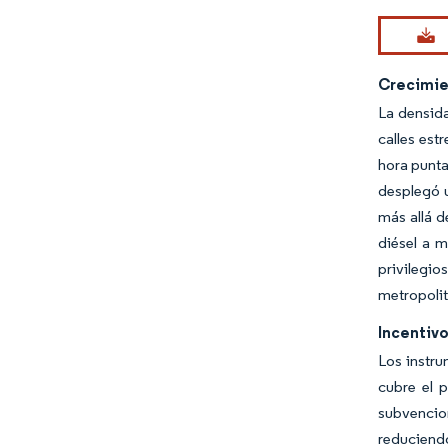
Crecimien
La densida
calles est
hora punta
desplegó u
más allá d
diésel a 
privilegi
metropoli
Incentiv
Los instru
cubre el 
subvencio
reduciendo