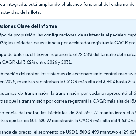
ica integrada, está ampliando el alcance funcional del ciclismo d
actividad de la flota.
siones Clave del Informe
tipo de propulsión, las configuraciones de asistencia al pedaleo ca
025; las unidades de asistencia por acelerador registran la CAGR pr
tipo de batería, el litio-ion representó el 72,58% del tamaño del me
a CAGR del 3,62% entre 2026 y 2031.
ubicación del motor, los sistemas de accionamiento central mantuvi
 en 2025, mientras registraban la CAGR más alta del 3,84% hasta 203
sistemas de transmisión, la transmisión por cadena representó el 
tras que la transmisión por correa registrará la CAGR más alta del 5
potencia del motor, las bicicletas de 251-350 W mantuvieron el 3
tras que las de 501-600 W registrarán la CAGR más alta del 4,63% ha
banda de precio, el segmento de USD 1.500-2.499 mantuvo el 29,62% 