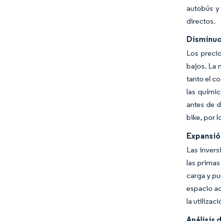
autobús y 
directos.
Disminuci
Los preci
bajos. La 
tanto el c
las químic
antes de d
bike, por 
Expansión
Las invers
las prima
carga y pu
espacio ad
la utiliza
Análisis 