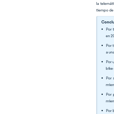
la telemát
tiempo de 
Conclu
Por 
en 2
Por 
a un
Por 
bike
Por 
mien
Por 
mien
Por 