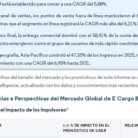
9 está establecido para crecer a una CAGR del 5,88%.
canal de ventas, los puntos de venta fuera de línea mantuvieron el
tras que el segmento en línea registrará la CAGR más alta del 6,21% 
uso final, la entrega comercial dominó con el 58,41% de la cuota d
icios emergieron como el grupo de usuarios de más rápido crecimi
geografía, Asia-Pacífico controló el 47,55% de los ingresos en 2025,
imiento con una CAGR del 6,95% hasta 2031.
cifras del tamaño del mercado y los pronósticos de este informe se
elligence, actualizado con los datos y conocimientos más recientes 
ias e Perspectivas del Mercado Global de E Cargo 
del Impacto de los Impulsores
*
R
(~) % DE IMPACTO EN EL
RELEV
PRONÓSTICO DE CAGR