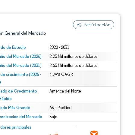
Participación
ón General del Mercado
odo de Estudio
2020 - 2031
ño del Mercado (2026)
2.25 Mil millones de dólares
ño del Mercado (2031)
2.65 Mil millones de dólares
 de crecimiento (2026 -
3.29% CAGR
)
ado de Crecimiento
América del Norte
n según CC BY 4.0.
Rápido
ado Más Grande
Asia Pacífico
entración del Mercado
Bajo
n © Mordor Intelligence. El uso requiere atribución según CC BY 4.0.
dores principales