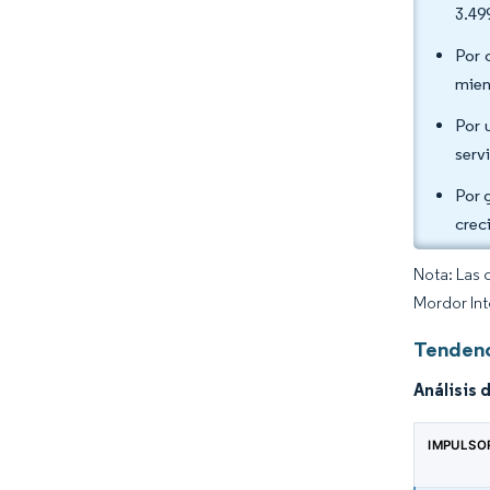
3.49
Por 
mien
Por 
serv
Por 
crec
Nota: Las 
Mordor Int
Tendenc
Análisis 
IMPULSO