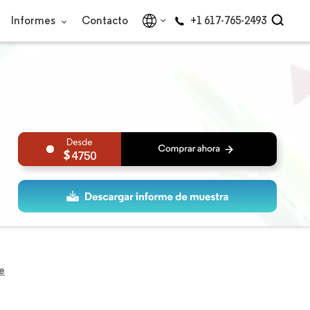
Informes
Contacto
+1 617-765-2493
4750
e