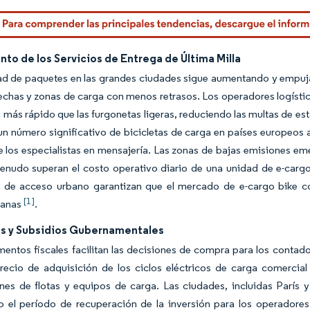
to de los Servicios de Entrega de Última Milla
d de paquetes en las grandes ciudades sigue aumentando y empuja a
rechas y zonas de carga con menos retrasos. Los operadores logísti
 más rápido que las furgonetas ligeras, reduciendo las multas de es
n número significativo de bicicletas de carga en países europeos a
e los especialistas en mensajería. Las zonas de bajas emisiones eme
menudo superan el costo operativo diario de una unidad de e-carg
os de acceso urbano garantizan que el mercado de e-cargo bike c
[1]
tanas
.
os y Subsidios Gubernamentales
mentos fiscales facilitan las decisiones de compra para los contador
precio de adquisición de los ciclos eléctricos de carga comercia
nes de flotas y equipos de carga. Las ciudades, incluidas París
 el período de recuperación de la inversión para los operadores de