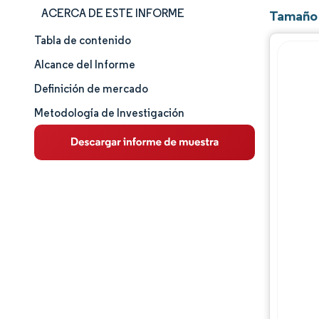
ACERCA DE ESTE INFORME
Tamaño 
Tabla de contenido
Tamaño y cuota de mercado
Alcance del Informe
Análisis de mercado
Definición de mercado
Metodología de Investigación
Tendencias e ideas
Análisis de segmentos
Análisis geográfico
Panorama competitivo
Jugadores principales
Desarrollos de la industria