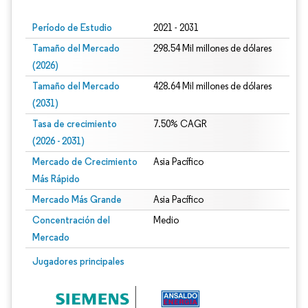
Período de Estudio
2021 - 2031
Tamaño del Mercado
298.54 Mil millones de dólares
(2026)
Tamaño del Mercado
428.64 Mil millones de dólares
(2031)
Tasa de crecimiento
7.50% CAGR
(2026 - 2031)
Mercado de Crecimiento
Asia Pacífico
Más Rápido
Mercado Más Grande
Asia Pacífico
Concentración del
Medio
Mercado
Imagen © Mordor Intelligence. El uso requiere atribución según CC BY 4.0.
Jugadores principales