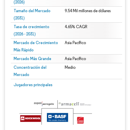
(2026)
Tamaño del Mercado
9.54 Mil millones de dólares
(2031)
Tasa de crecimiento
4.65% CAGR
(2026 - 2031)
Mercado de Crecimiento
Asia Pacífico
Más Rápido
Mercado Más Grande
Asia Pacífico
Concentración del
Medio
Mercado
Imagen © Mordor Intelligence. El uso requiere atribución según CC BY 4.0.
Jugadores principales