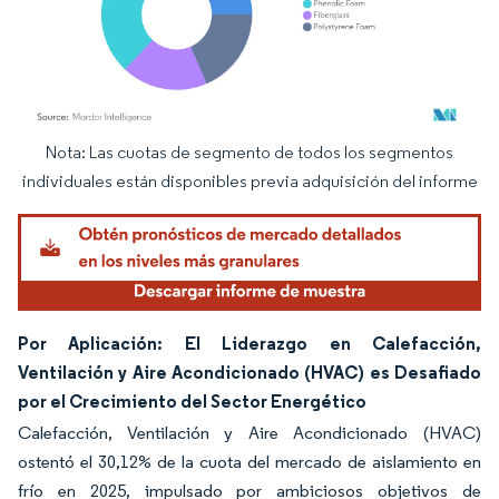
Nota: Las cuotas de segmento de todos los segmentos
Imagen © Mordor Intelligence. El uso requiere atribución según CC BY 4.0.
individuales están disponibles previa adquisición del informe
Por Aplicación: El Liderazgo en Calefacción,
Ventilación y Aire Acondicionado (HVAC) es Desafiado
por el Crecimiento del Sector Energético
Calefacción, Ventilación y Aire Acondicionado (HVAC)
ostentó el 30,12% de la cuota del mercado de aislamiento en
frío en 2025, impulsado por ambiciosos objetivos de