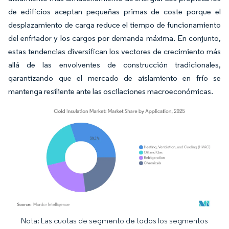
de edificios aceptan pequeñas primas de coste porque el
desplazamiento de carga reduce el tiempo de funcionamiento
del enfriador y los cargos por demanda máxima. En conjunto,
estas tendencias diversifican los vectores de crecimiento más
allá de las envolventes de construcción tradicionales,
garantizando que el mercado de aislamiento en frío se
mantenga resiliente ante las oscilaciones macroeconómicas.
Nota: Las cuotas de segmento de todos los segmentos
Imagen © Mordor Intelligence. El uso requiere atribución según CC BY 4.0.