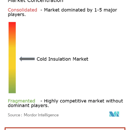
Imagen © Mordor Intelligence. El uso requiere atribución según CC BY 4.0.