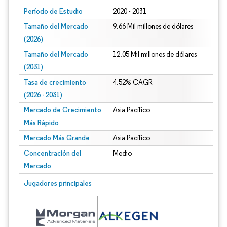
Período de Estudio
2020 - 2031
Tamaño del Mercado
9.66 Mil millones de dólares
(2026)
Tamaño del Mercado
12.05 Mil millones de dólares
(2031)
Tasa de crecimiento
4.52% CAGR
(2026 - 2031)
Mercado de Crecimiento
Asia Pacífico
Más Rápido
Mercado Más Grande
Asia Pacífico
Concentración del
Medio
Mercado
Imagen © Mordor Intelligence. El uso requiere atribución según CC BY 4.0.
Jugadores principales