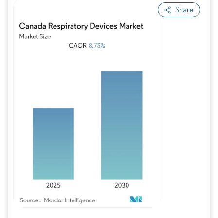
Share
Imagen © Mordor Intelligence. El uso requiere atribución según CC BY 4.0.