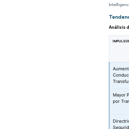
Intelligen
Tendenc
Análisis
IMPULSO
Aumento
Conduc
Transfu
Mayor P
por Tra
Directri
Segurid