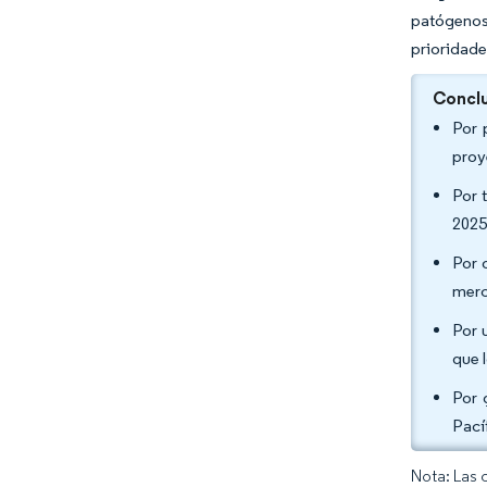
patógenos
prioridade
Conclu
Por 
proy
Por 
2025
Por 
merc
Por 
que 
Por 
Pací
Nota: Las 