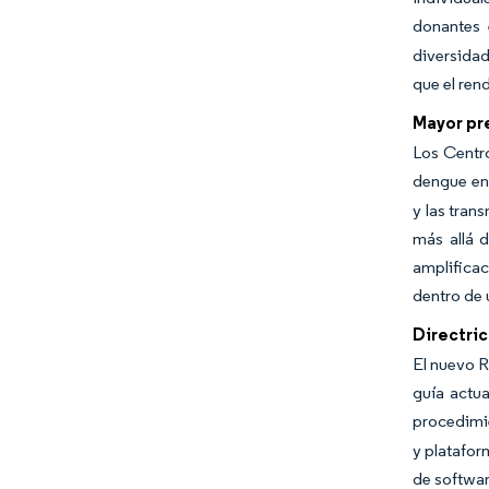
donantes 
diversida
que el ren
Mayor pre
Los Centro
dengue en 
y las tran
más allá 
amplificac
dentro de 
Directric
El nuevo R
guía actua
procedimie
y platafor
de softwar