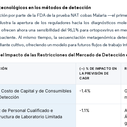
tecnológicos en los métodos de detección
ión por parte de la FDA de la prueba NAT cobas Malaria —el prime
ustra la apertura de los reguladores hacia los diagnósticos molec
 ofrecen ahora una sensibilidad del 96,1% para ortopoxvirus en me
 paciente. Al mismo tiempo, la secuenciación metagenómica detect
ante cultivo, ofreciendo un modelo para futuros flujos de trabajo i
del Impacto de las Restricciones del Mercado de Detección
CIÓN
(~) % DE IMPACTO EN
R
LA PREVISIÓN DE
CAGR
 Costo de Capital y de Consumibles
-1.4%
G
 Detección
m
 de Personal Cualificado e
-1.1%
A
tructura de Laboratorio Limitada
Á
g