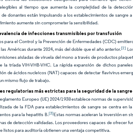
elegibles al tiempo que aumenta la complejidad de la detecció
d de donantes están impulsando a los establecimientos de sangre 
dimiento aumente sin comprometer la sensibilidad.
valencia de infecciones transmisibles por transfusión
s para el Control y la Prevención de Enfermedades (CDC) emitieron 
[2]
las Américas durante 2024, más del doble que el año anterior.
Los
smisiones aisladas de viruela del mono a través de productos plaqu
de la tríada VIH-VHB-VHC. La rápida expansión de dichos panele
ión de ácidos nucleicos (NAT) capaces de detectar flavivirus emer
un mismo flujo de trabajo.
es regulatorias más estrictas para la seguridad de la sangre
eglamento Europeo (UE) 2024/1938 establece normas de supervisión 
lizada de la FDA para establecimientos de sangre se centra en la 
[3]
ntos para la hepatitis B.
Estas normas aceleran la inversión en 
mas de detección validadas. Los proveedores capaces de ofrecer f
e listos para auditoría obtienen una ventaja competitiva.