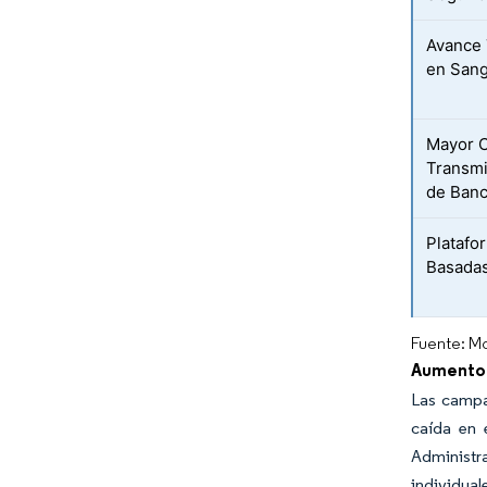
Avance 
en San
Mayor C
Transmi
de Banc
Platafo
Basadas
Fuente: Mo
Aumento 
Las campa
caída en 
Administra
individua