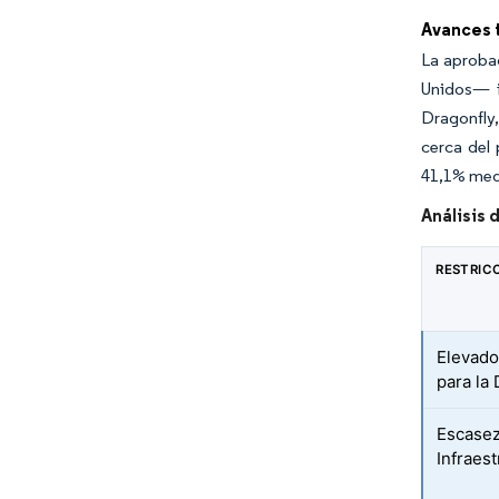
Avances 
La aprobac
Unidos— il
Dragonfly,
cerca del
41,1% medi
Análisis 
RESTRIC
Elevado
para la
Escasez
Infraes