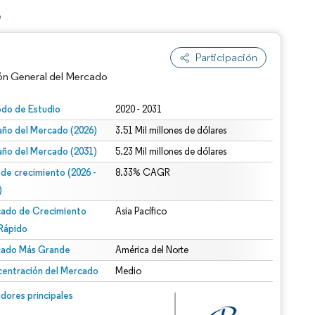
e
Participación
ón General del Mercado
odo de Estudio
2020 - 2031
ño del Mercado (2026)
3.51 Mil millones de dólares
ño del Mercado (2031)
5.23 Mil millones de dólares
 de crecimiento (2026 -
8.33% CAGR
)
ado de Crecimiento
Asia Pacífico
n según CC BY 4.0.
Rápido
ado Más Grande
América del Norte
entración del Mercado
Medio
n © Mordor Intelligence. El uso requiere atribución según CC BY 4.0.
dores principales