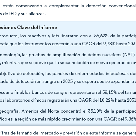
 están comenzando a complementar la detección convencional, l
s de I+D y sus alianzas.
siones Clave del Informe
producto, los reactivos y kits lideraron con el 55,62% de la part
ecta que los instrumentos crecerán a una CAGR del 9,78% hasta 203
tecnología, las pruebas de amplificación de ácidos nucleicos (NAT)
, mientras que se prevé que la secuenciación de nueva generación 
objetivo de detección, los paneles de enfermedades infecciosas do
ado de detección en sangre en 2025 y se espera que se expandan a
usuario final, los bancos de sangre representaron el 58,15% del ta
los laboratorios clínicos registrarán una CAGR del 10,22% hasta 2031
geografía, América del Norte concentró el 35,10% de la participa
fico es la región de más rápido crecimiento con una CAGR del 9,86%
cifras de tamaño del mercado y previsión de este informe se gener