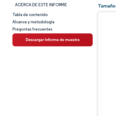
ACERCA DE ESTE INFORME
Tamaño 
Tabla de contenido
Tamaño y cuota de mercado
Alcance y metodología
Preguntas frecuentes
Análisis de mercado
Tendencias e ideas
Análisis de segmentos
Análisis geográfico
Panorama competitivo
Jugadores principales
Desarrollos de la industria