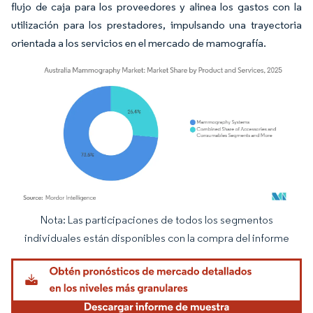
flujo de caja para los proveedores y alinea los gastos con la
utilización para los prestadores, impulsando una trayectoria
orientada a los servicios en el mercado de mamografía.
Nota: Las participaciones de todos los segmentos
Imagen © Mordor Intelligence. El uso requiere atribución según CC BY 4.0.
individuales están disponibles con la compra del informe