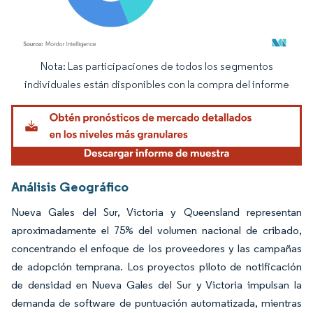
Nota: Las participaciones de todos los segmentos
Imagen © Mordor Intelligence. El uso requiere atribución según CC BY 4.0.
individuales están disponibles con la compra del informe
Análisis Geográfico
Nueva Gales del Sur, Victoria y Queensland representan
aproximadamente el 75% del volumen nacional de cribado,
concentrando el enfoque de los proveedores y las campañas
de adopción temprana. Los proyectos piloto de notificación
de densidad en Nueva Gales del Sur y Victoria impulsan la
demanda de software de puntuación automatizada, mientras