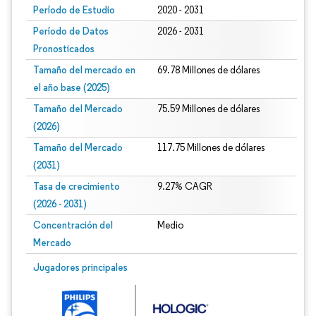
Período de Estudio
2020 - 2031
Período de Datos
2026 - 2031
Pronosticados
Tamaño del mercado en
69.78 Millones de dólares
el año base (2025)
Tamaño del Mercado
75.59 Millones de dólares
(2026)
Tamaño del Mercado
117.75 Millones de dólares
(2031)
Tasa de crecimiento
9.27% CAGR
(2026 - 2031)
Concentración del
Medio
Mercado
Imagen © Mordor Intelligence. El uso requiere atribución según CC BY 4.0.
Jugadores principales