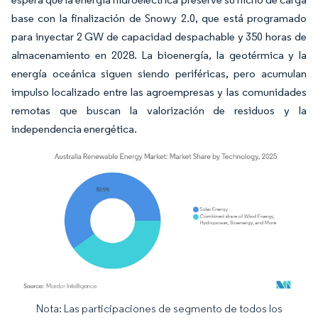
base con la finalización de Snowy 2.0, que está programado
para inyectar 2 GW de capacidad despachable y 350 horas de
almacenamiento en 2028. La bioenergía, la geotérmica y la
energía oceánica siguen siendo periféricas, pero acumulan
impulso localizado entre las agroempresas y las comunidades
remotas que buscan la valorización de residuos y la
independencia energética.
Nota: Las participaciones de segmento de todos los
Imagen © Mordor Intelligence. El uso requiere atribución según CC BY 4.0.