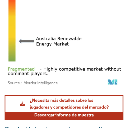
Imagen © Mordor Intelligence. El uso requiere atribución según CC BY 4.0.