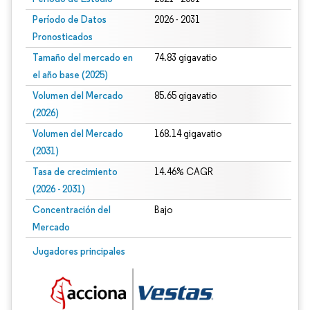
Período de Datos
2026 - 2031
Pronosticados
Tamaño del mercado en
74.83 gigavatio
el año base (2025)
Volumen del Mercado
85.65 gigavatio
(2026)
Volumen del Mercado
168.14 gigavatio
(2031)
Tasa de crecimiento
14.46% CAGR
(2026 - 2031)
Concentración del
Bajo
Mercado
Imagen © Mordor Intelligence. El uso requiere atribución según CC BY 4.0.
Jugadores principales