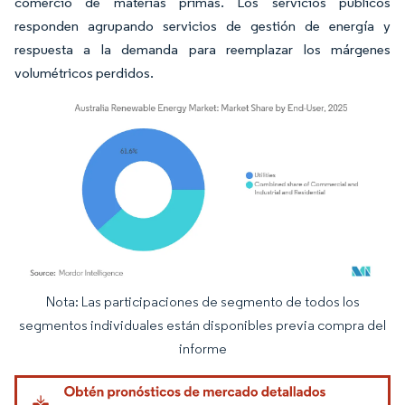
comercio de materias primas. Los servicios públicos
responden agrupando servicios de gestión de energía y
respuesta a la demanda para reemplazar los márgenes
volumétricos perdidos.
Nota: Las participaciones de segmento de todos los
Imagen © Mordor Intelligence. El uso requiere atribución según CC BY 4.0.
segmentos individuales están disponibles previa compra del
informe