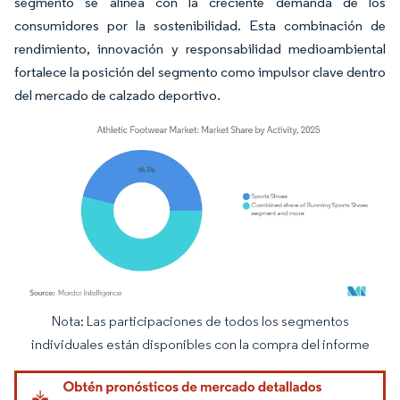
segmento se alinea con la creciente demanda de los
consumidores por la sostenibilidad. Esta combinación de
rendimiento, innovación y responsabilidad medioambiental
fortalece la posición del segmento como impulsor clave dentro
del mercado de calzado deportivo.
Nota: Las participaciones de todos los segmentos
Imagen © Mordor Intelligence. El uso requiere atribución según CC BY 4.0.
individuales están disponibles con la compra del informe