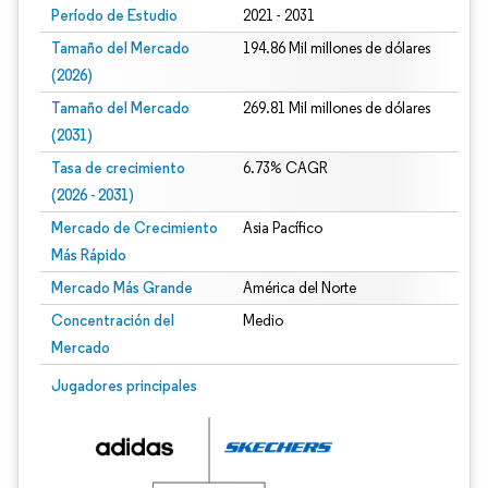
Período de Estudio
2021 - 2031
Tamaño del Mercado
194.86 Mil millones de dólares
(2026)
Tamaño del Mercado
269.81 Mil millones de dólares
(2031)
Tasa de crecimiento
6.73% CAGR
(2026 - 2031)
Mercado de Crecimiento
Asia Pacífico
Más Rápido
Mercado Más Grande
América del Norte
Concentración del
Medio
Mercado
Imagen © Mordor Intelligence. El uso requiere atribución según CC BY 4.0.
Jugadores principales