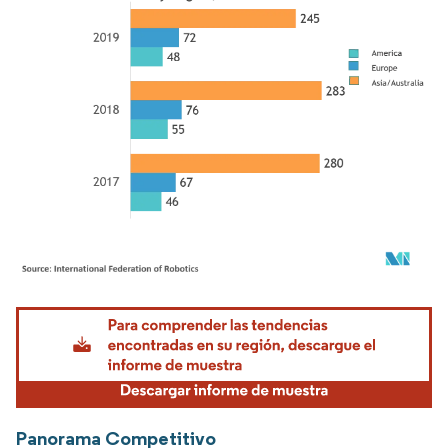
Imagen © Mordor Intelligence. El uso requiere atribución según CC BY 4.0.
Panorama Competitivo