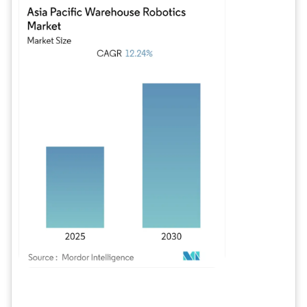
Imagen © Mordor Intelligence. El uso requiere atribución según CC BY 4.0.