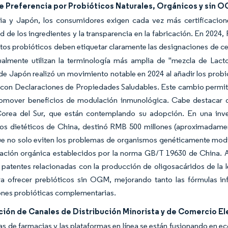
e Preferencia por Probióticos Naturales, Orgánicos y sin 
lia y Japón, los consumidores exigen cada vez más certificacio
ad de los ingredientes y la transparencia en la fabricación. En 202
tos probióticos deben etiquetar claramente las designaciones de c
almente utilizan la terminología más amplia de "mezcla de Lactoba
de Japón realizó un movimiento notable en 2024 al añadir los probió
con Declaraciones de Propiedades Saludables. Este cambio permite 
omover beneficios de modulación inmunológica. Cabe destacar qu
orea del Sur, que están contemplando su adopción. En una invers
os dietéticos de China, destinó RMB 500 millones (aproximadament
ue no solo eviten los problemas de organismos genéticamente modi
cación orgánica establecidos por la norma GB/T 19630 de China. Ad
patentes relacionadas con la producción de oligosacáridos de la 
a ofrecer prebióticos sin OGM, mejorando tanto las fórmulas inf
ones probióticas complementarias.
ción de Canales de Distribución Minorista y de Comercio E
s de farmacias y las plataformas en línea se están fusionando en 