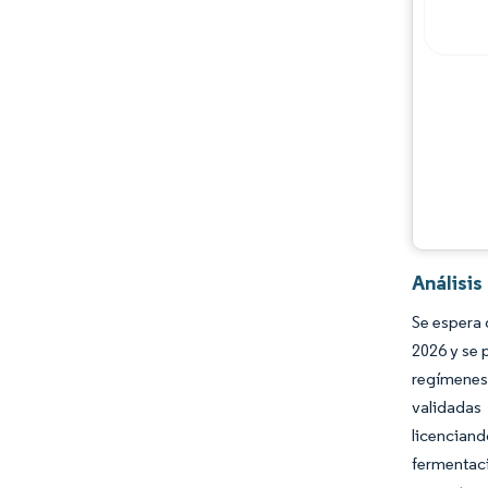
Oportunidades y perspectivas
Desarrollos de la industria
Análisis
Se espera 
2026 y se 
regímenes 
validadas
licencian
fermentaci