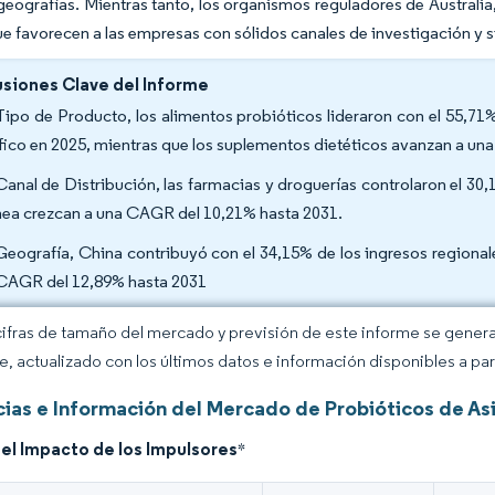
geografías. Mientras tanto, los organismos reguladores de Australi
e favorecen a las empresas con sólidos canales de investigación y s
siones Clave del Informe
Tipo de Producto, los alimentos probióticos lideraron con el 55,71
fico en 2025, mientras que los suplementos dietéticos avanzan a un
Canal de Distribución, las farmacias y droguerías controlaron el 30
ínea crezcan a una CAGR del 10,21% hasta 2031.
Geografía, China contribuyó con el 34,15% de los ingresos regional
CAGR del 12,89% hasta 2031
cifras de tamaño del mercado y previsión de este informe se gener
ce, actualizado con los últimos datos e información disponibles a par
ias e Información del Mercado de Probióticos de Asi
del Impacto de los Impulsores
*