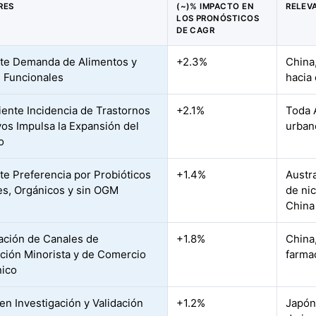
RES
(~)% IMPACTO EN
RELEV
LOS PRONÓSTICOS
DE CAGR
te Demanda de Alimentos y
+2.3%
China
 Funcionales
hacia 
iente Incidencia de Trastornos
+2.1%
Toda 
vos Impulsa la Expansión del
urban
o
te Preferencia por Probióticos
+1.4%
Austr
es, Orgánicos y sin OGM
de ni
China
ración de Canales de
+1.8%
China,
ución Minorista y de Comercio
farma
nico
en Investigación y Validación
+1.2%
Japón