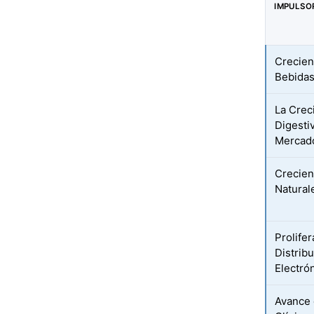
IMPULSO
Crecien
Bebidas
La Crec
Digesti
Mercad
Crecien
Natural
Prolife
Distrib
Electró
Avance 