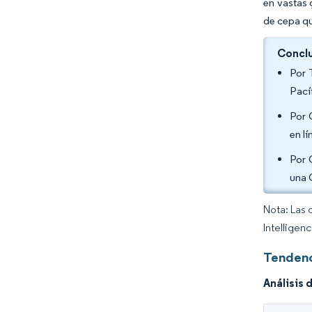
en vastas 
de cepa qu
Conclu
Por 
Pací
Por 
en l
Por 
una 
Nota: Las 
Intelligen
Tendenc
Análisis 