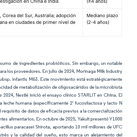
estigación en China e India
(≥4 años)
 Corea del Sur, Australia; adopción
Mediano plazo
ana en ciudades de primer nivel de
(2-4 años)
nsumo de ingredientes probióticos. Sin embargo, un notable
ra los proveedores. En julio de 2024, Morinaga Milk Industry
subsp. infantis M63. Este movimiento está estratégicamente
apacidad de metabolización de oligosacáridos de la microbiota
e 2024, Nestlé inició el ensayo clínico STARLIT en China. El
la leche humana (específicamente 2' fucosilactosa y lacto N
 requisito de datos de eficacia previos a la comercialización
tes alimentarios. En octubre de 2025, Yakult presentó Y1000
acillus paracasei Shirota, aportando 10 mil millones de UFC
trés y la calidad del sueño, esto marca un alejamiento del