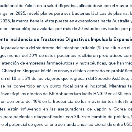
adicional de Yakult en la salud digestiva, alineándose con el mayor
ings, en 2025, reveló planes para sus bacterias lácticas de plasma,
2025, la marca tiene la vista puesta en expansiones hacia Australia
ión inmunológica avaladas por más de 30 estudios revisados por p
ente Incidencia de Trastornos Digestivos Impulsa la Expans
 la prevalencia del síndrome del intestino irritable (SII) se situó en 
go, menos del 30% de estos pacientes recibieron probióticos como
a atención de empresas farmacéuticas y nutracéuticas, que han in
 Changi en Singapur inició un ensayo clínico centrado en probióticos
 en el 10 al 15% de los viajeros que regresan del Sudeste Asiátic
, se ha convertido en un punto focal para el hospital. Mientras
 investigó los efectos de Bifidobacterium lactis HN019 en el SII co
 un aumento del 40% en la frecuencia de los movimientos intestin
tes están influyendo en las aseguradoras de Japón y Corea d
s para pacientes diagnosticados con SII. Este cambio de política, 
ne el potencial de generar una demanda anual adicional de entre USD