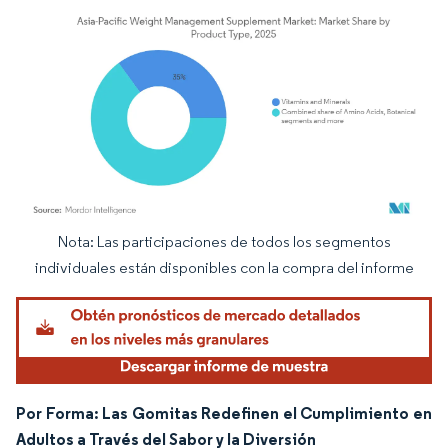
Nota: Las participaciones de todos los segmentos
Imagen © Mordor Intelligence. El uso requiere atribución según CC BY 4.0.
individuales están disponibles con la compra del informe
Por Forma: Las Gomitas Redefinen el Cumplimiento en
Adultos a Través del Sabor y la Diversión