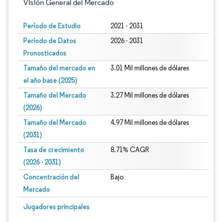
Visión General del Mercado
Período de Estudio
2021 - 2031
Período de Datos
2026 - 2031
Pronosticados
Tamaño del mercado en
3.01 Mil millones de dólares
el año base (2025)
Tamaño del Mercado
3.27 Mil millones de dólares
(2026)
Tamaño del Mercado
4.97 Mil millones de dólares
(2031)
Tasa de crecimiento
8.71% CAGR
(2026 - 2031)
Concentración del
Bajo
Mercado
Imagen © Mordor Intelligence. El uso requiere atribución según CC BY 4.0.
Jugadores principales