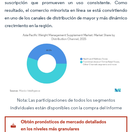
suscripción que promueven un uso consistente. Como
resultado, el comercio minorista en línea se está convirtiendo
en uno de los canales de distribución de mayor y más dinámico
crecimiento en la región.
Nota: Las participaciones de todos los segmentos
Imagen © Mordor Intelligence. El uso requiere atribución según CC BY 4.0.
individuales están disponibles con la compra del informe