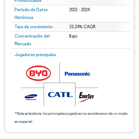
Pronosticados
Período de Datos
2021 - 2024
Históricos
Tasa de crecimiento
15.24% CAGR
Concentración del
Bajo
Mercado
Imagen © Mordor Intelligence. El uso requiere atribución según CC BY 4.0.
Jugadores principales
*Nota aclaratoria: los principales jugadores no se ordenaron de un modo
en especial