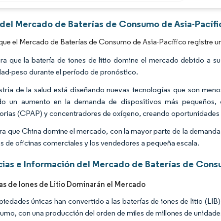
Imagen © Mordor Intelligence. El uso requiere atribución según CC BY 4.0.
s del Mercado de Baterías de Consumo de Asia-Pacífi
que el Mercado de Baterías de Consumo de Asia-Pacífico registre u
ra que la batería de iones de litio domine el mercado debido a su 
ad-peso durante el período de pronóstico.
stria de la salud está diseñando nuevas tecnologías que son menos
do un aumento en la demanda de dispositivos más pequeños, c
torias (CPAP) y concentradores de oxígeno, creando oportunidades 
ra que China domine el mercado, con la mayor parte de la demanda p
s de oficinas comerciales y los vendedores a pequeña escala.
ias e Información del Mercado de Baterías de Consu
ías de Iones de Litio Dominarán el Mercado
piedades únicas han convertido a las baterías de iones de litio (LIB)
umo, con una producción del orden de miles de millones de unidade