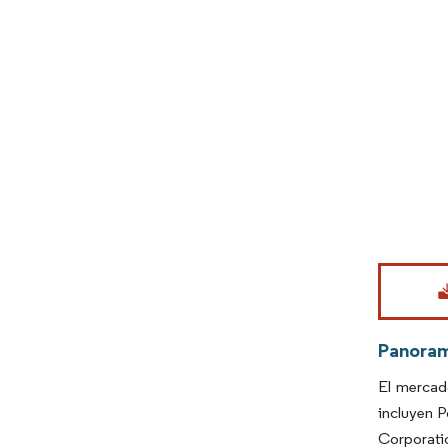
Imagen © Mo
Panora
El mercad
incluyen 
Corporati