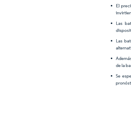
El prec
invirti
Las bat
disposi
Las bat
alternat
Además,
de la ba
Se espe
pronóst