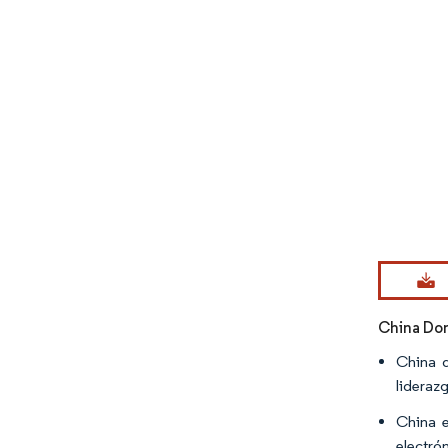
Imagen © Mo
China Do
China 
lideraz
China e
electró