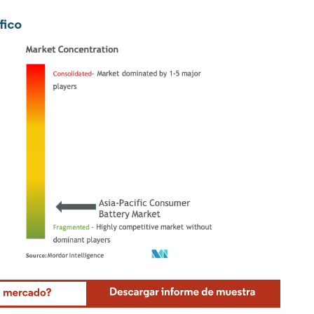
fico
Mordor Intelligence. El uso requiere atribución según CC BY 4.0.