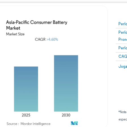
Perí
Perí
Pron
Perí
CAG
Juga
*Nota
espec