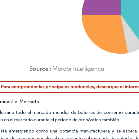
rdor Intelligence. El uso requiere atribución según CC BY 4.0.
minará el Mercado
dominó todo el mercado mundial de baterías de consumo durant
go en el mercado durante el período de pronóstico también.
stá emergiendo como una potencia manufacturera y se espera q
nicos de consumo impulse el crecimiento del mercado de baterías de 