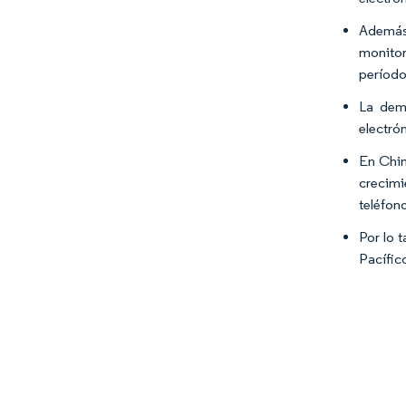
Además,
monitor
período
La dem
electró
En Chin
crecimi
teléfono
Por lo 
Pacífic