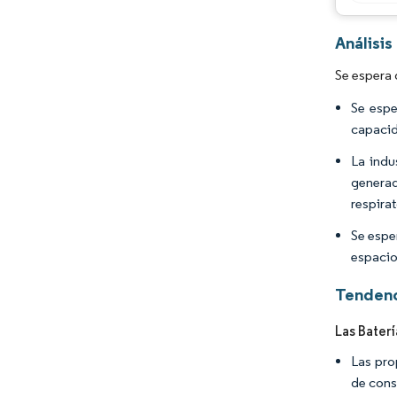
Análisi
Se espera 
Se espe
capacid
La indu
genera
respira
Se espe
espacio
Tendenc
Las Bater
Las pro
de cons