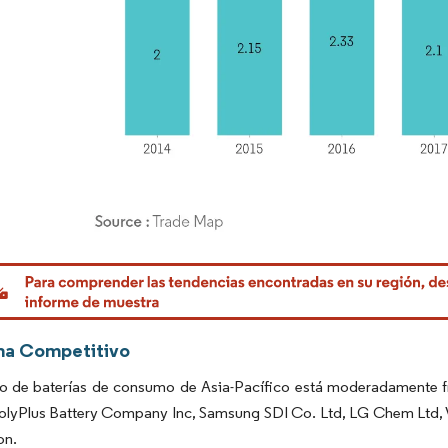
rdor Intelligence. El uso requiere atribución según CC BY 4.0.
ma Competitivo
o de baterías de consumo de Asia-Pacífico está moderadamente f
PolyPlus Battery Company Inc, Samsung SDI Co. Ltd, LG Chem Lt
on.