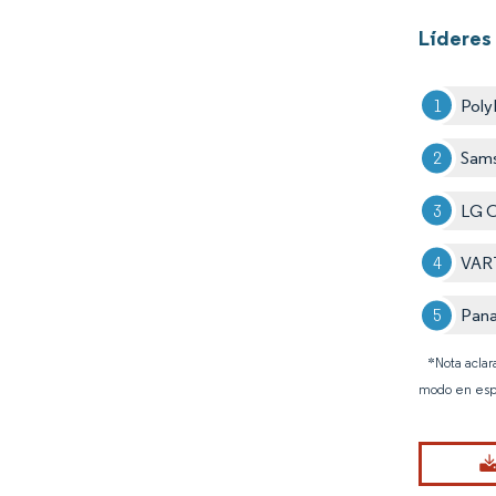
Líderes 
Poly
Sams
LG 
VART
Pana
*Nota aclar
modo en esp