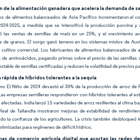
n de la alimentación ganadera que acelera la demanda de se
os de alimentos balanceados de Asia Pacífico incrementaron el c
2024-2025, a medida que se intensificó la producción porcina y a
ó las ventas de semillas de maíz en un 25%, y el crecimiento aví
s de granos. El sorgo ganó terreno en los sistemas mixtos de Austr
 cultivo comercial. Los fabricantes de alimentos balanceados de a
de aminoácidos, pagando primas sobre el precio de las semillas de
table de semillas certificadas y reducen la volatilidad de precios pa
rápida de híbridos tolerantes a la sequía
no El Niño de 2024 devastó el 30% de la producción de arroz de F
as empresas semilleras respondieron con híbridos tolerantes al est
 afectadas. India lanzó 15 variedades de arroz resilientes al clima baj
 Real de Tailandia mostraron mejoras de estabilidad de rendimient
ndo la confianza de los agricultores. La crisis también desbloqueó
ptimizadas para regímenes de déficit hídrico.
mas de comercio agrícola digital que acortan las redes d