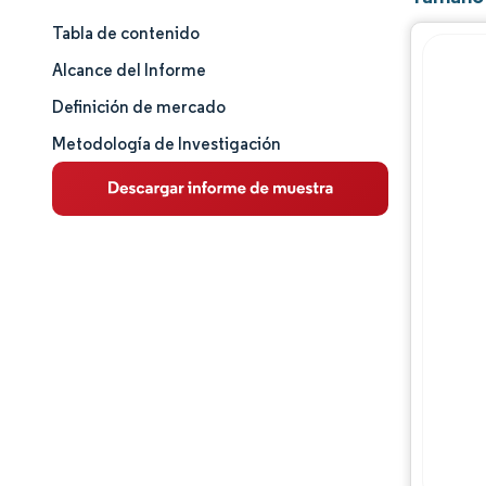
Tabla de contenido
Tamaño y cuota de mercado
Alcance del Informe
Análisis de mercado
Definición de mercado
Metodología de Investigación
Tendencias e ideas
Análisis de segmentos
Análisis geográfico
Panorama competitivo
Jugadores principales
Desarrollos de la industria