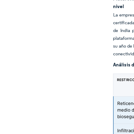
nivel
La empres
certificad
de India 
plataform
su año de 
conectivida
Análisis 
RESTRIC
Reticen
medio d
biosegu
Infiltra