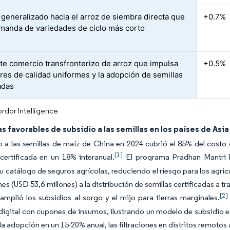
generalizado hacia el arroz de siembra directa que
+0.7%
manda de variedades de ciclo más corto
te comercio transfronterizo de arroz que impulsa
+0.5%
res de calidad uniformes y la adopción de semillas
adas
rdor Intelligence
 favorables de subsidio a las semillas en los países de Asia
o a las semillas de maíz de China en 2024 cubrió el 85% del costo 
[1]
ertificada en un 18% interanual.
El programa Pradhan Mantri Fa
su catálogo de seguros agrícolas, reduciendo el riesgo para los agri
ones (USD 53,6 millones) a la distribución de semillas certificadas a 
[2]
amplió los subsidios al sorgo y el mijo para tierras marginales.
digital con cupones de insumos, ilustrando un modelo de subsidio esc
a adopción en un 15-20% anual, las filtraciones en distritos remotos