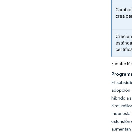
Cambio 
crea de
Crecien
estánda
certific
Fuente: Mo
Programas
El subsidi
adopción c
híbrido a 
3 mil mill
Indonesia 
extensión 
aumentan l