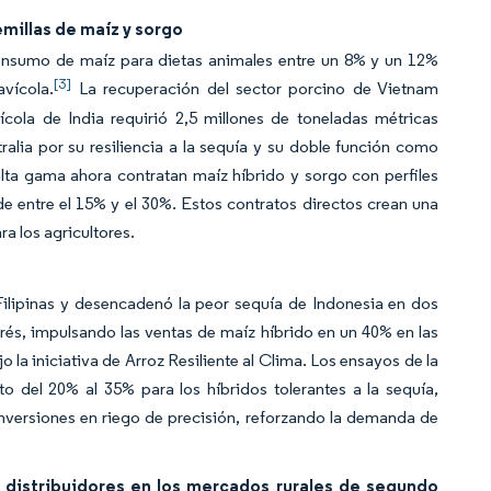
millas de maíz y sorgo
onsumo de maíz para dietas animales entre un 8% y un 12%
[3]
vícola.
La recuperación del sector porcino de Vietnam
cola de India requirió 2,5 millones de toneladas métricas
alia por su resiliencia a la sequía y su doble función como
lta gama ahora contratan maíz híbrido y sorgo con perfiles
 entre el 15% y el 30%. Estos contratos directos crean una
ra los agricultores.
ilipinas y desencadenó la peor sequía de Indonesia en dos
rés, impulsando las ventas de maíz híbrido en un 40% en las
o la iniciativa de Arroz Resiliente al Clima. Los ensayos de la
o del 20% al 35% para los híbridos tolerantes a la sequía,
 inversiones en riego de precisión, reforzando la demanda de
e distribuidores en los mercados rurales de segundo