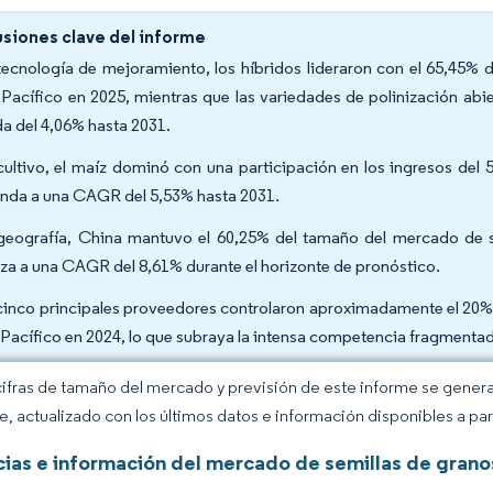
siones clave del informe
tecnología de mejoramiento, los híbridos lideraron con el 65,45% 
 Pacífico en 2025, mientras que las variedades de polinización abi
da del 4,06% hasta 2031.
cultivo, el maíz dominó con una participación en los ingresos del 
nda a una CAGR del 5,53% hasta 2031.
geografía, China mantuvo el 60,25% del tamaño del mercado de se
za a una CAGR del 8,61% durante el horizonte de pronóstico.
cinco principales proveedores controlaron aproximadamente el 20% 
 Pacífico en 2024, lo que subraya la intensa competencia fragmenta
cifras de tamaño del mercado y previsión de este informe se gener
ce, actualizado con los últimos datos e información disponibles a par
ias e información del mercado de semillas de granos