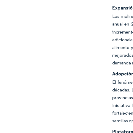
Expansió
Los molin
anual en 
increment
adicionale
alimento y
mejorados 
demanda es
Adopción 
El fenóme
décadas. L
provincias
Iniciativa
fortalecie
semillas o
Platafor