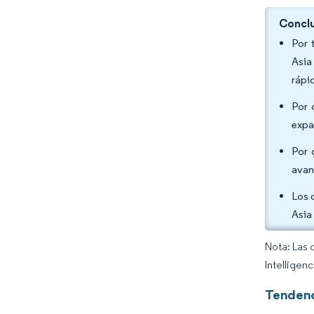
Conclu
Por 
Asia
rápi
Por 
expa
Por 
avan
Los 
Asia
Nota: Las 
Intelligen
Tendenc