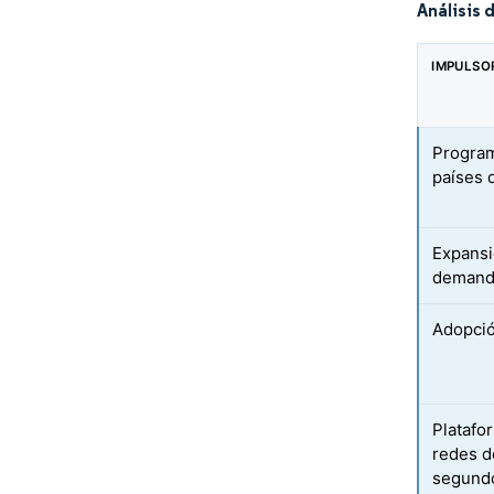
Análisis 
IMPULSO
Program
países 
Expansi
demanda
Adopció
Platafo
redes d
segundo