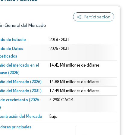
Participación
ón General del Mercado
odo de Estudio
2018 - 2031
odo de Datos
2026 - 2031
osticados
ño del mercado en el
14.41 Mil millones de dólares
base (2025)
ño del Mercado (2026)
14.88 Mil millones de dólares
n según CC BY 4.0.
ño del Mercado (2031)
17.49 Mil millones de dólares
 de crecimiento (2026 -
3.29% CAGR
)
entración del Mercado
Bajo
n © Mordor Intelligence. El uso requiere atribución según CC BY 4.0.
dores principales