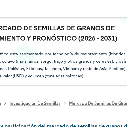
RCADO DE SEMILLAS DE GRANOS DE
IMIENTO Y PRONÓSTICO (2026 - 2031)
ífico está segmentado por tecnología de mejoramiento (híbridos,
cultivo (maíz, arroz, sorgo, trigo y otros granos y cereales), y país
r, Pakistán, Filipinas, Tailandia, Vietnam y resto de Asia Pacífico).
 valor (USD) y volumen (toneladas métricas).
a
Investigación De Semillas
Mercado De Semillas De Gran
y participación del mercado de semillas de granos d