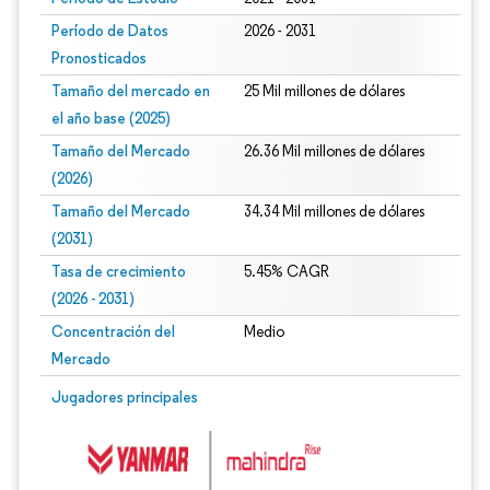
Período de Datos
2026 - 2031
Pronosticados
Tamaño del mercado en
25 Mil millones de dólares
el año base (2025)
Tamaño del Mercado
26.36 Mil millones de dólares
(2026)
Tamaño del Mercado
34.34 Mil millones de dólares
(2031)
Tasa de crecimiento
5.45% CAGR
(2026 - 2031)
Concentración del
Medio
Mercado
Imagen © Mordor Intelligence. El uso requiere atribución según CC BY 4.0.
Jugadores principales