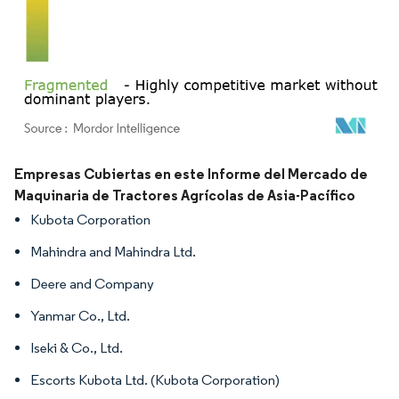
Imagen © Mordor Intelligence. El uso requiere atribución según CC BY 4.0.
Empresas Cubiertas en este Informe del Mercado de
Maquinaria de Tractores Agrícolas de Asia-Pacífico
Kubota Corporation
Mahindra and Mahindra Ltd.
Deere and Company
Yanmar Co., Ltd.
Iseki & Co., Ltd.
Escorts Kubota Ltd. (Kubota Corporation)