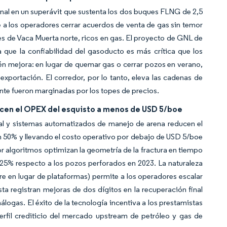
onal en un superávit que sustenta los dos buques FLNG de 2,5
a los operadores cerrar acuerdos de venta de gas sin temor
es de Vaca Muerta norte, ricos en gas. El proyecto de GNL de
que la confiabilidad del gasoducto es más crítica que los
bién mejora: en lugar de quemar gas o cerrar pozos en verano,
xportación. El corredor, por lo tanto, eleva las cadenas de
ente fueron marginadas por los topes de precios.
ducen el OPEX del esquisto a menos de USD 5/boe
eal y sistemas automatizados de manejo de arena reducen el
n 50% y llevando el costo operativo por debajo de USD 5/boe
or algoritmos optimizan la geometría de la fractura en tiempo
 25% respecto a los pozos perforados en 2023. La naturaleza
re en lugar de plataformas) permite a los operadores escalar
ta registran mejoras de dos dígitos en la recuperación final
ogas. El éxito de la tecnología incentiva a los prestamistas
perfil crediticio del mercado upstream de petróleo y gas de