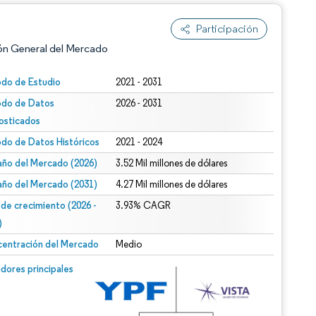
Participación
ón General del Mercado
odo de Estudio
2021 - 2031
odo de Datos
2026 - 2031
osticados
odo de Datos Históricos
2021 - 2024
ño del Mercado (2026)
3.52 Mil millones de dólares
ño del Mercado (2031)
4.27 Mil millones de dólares
n según CC BY 4.0.
 de crecimiento (2026 -
3.93% CAGR
)
entración del Mercado
Medio
n © Mordor Intelligence. El uso requiere atribución según CC BY 4.0.
dores principales