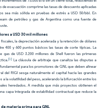
incrementos de 75.000 b/d sin un cierre total, reduciendo el
iesgo de evacuación comprime las tasas de descuento aplicadas
ctos sea más sólida en pruebas de estrés a USD 50/bbl. En
tream de petróleo y gas de Argentina como una fuente de
uste.
ores a USD 30 mil millones
iscales, la depreciación acelerada y la retención de dólares
re 400 y 600 puntos básicos las tasas de corte típicas. La
 gas de USD 3.200 millones de Shell fueron las primeras
[1]
tica.
La cláusula de arbitraje que canaliza las disputas a
 es fundamental para los promotores de GNL que deben alinear
l del RIGI sesga naturalmente el capital hacia las grandes
 la volatilidad del peso, acelerando la bifurcación entre los
onales heredados. A medida que más proyectos obtienen el
na capa integrada de estabilidad contractual que reduce la
e de materia prima para GNL