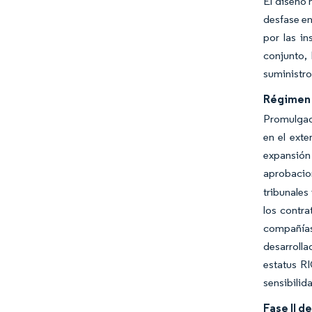
El diseño 
desfase en
por las i
conjunto,
suministro
Régimen f
Promulgado
en el exte
expansión
aprobacio
tribunales
los contra
compañías 
desarroll
estatus RI
sensibilida
Fase II d