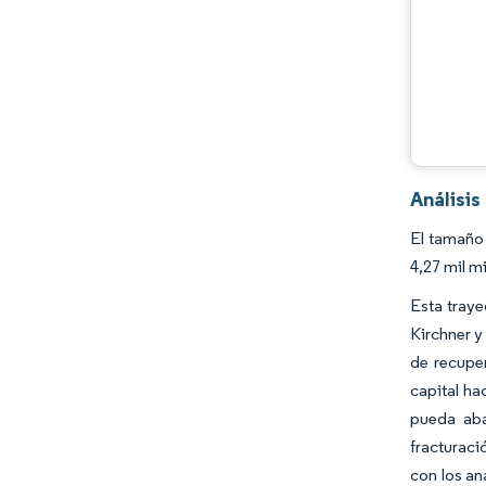
Desarrollos de la industria
Análisi
El tamaño 
4,27 mil m
Esta traye
Kirchner y
de recuper
capital ha
pueda aba
fracturaci
con los an