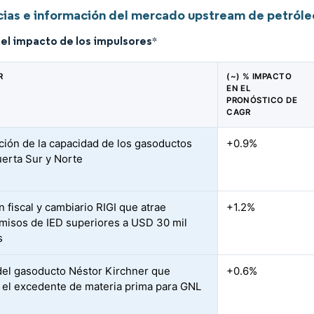
ias e información del mercado upstream de petróleo
del impacto de los impulsores
*
R
(~) % IMPACTO
EN EL
PRONÓSTICO DE
CAGR
ción de la capacidad de los gasoductos
+0.9%
erta Sur y Norte
 fiscal y cambiario RIGI que atrae
+1.2%
isos de IED superiores a USD 30 mil
s
 del gasoducto Néstor Kirchner que
+0.6%
 el excedente de materia prima para GNL