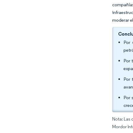
compañías
infraestru
moderar el
Conclu
Por 
petr
Por 
expa
Por 
avan
Por 
crec
Nota: Las 
Mordor Int