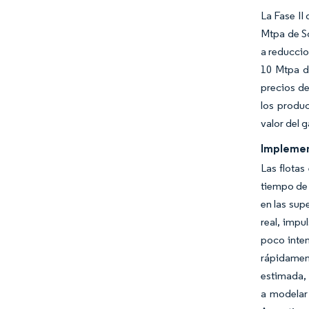
La Fase II
Mtpa de So
a reduccio
10 Mtpa d
precios de
los produc
valor del 
Implemen
Las flota
tiempo de 
en las sup
real, impu
poco inten
rápidament
estimada, 
a modelar 