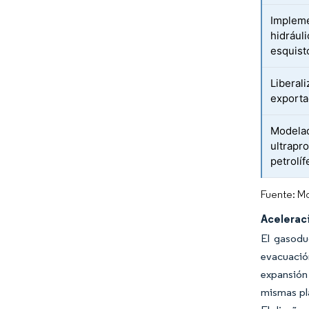
Impleme
hidrául
esquist
Liberal
exporta
Modelad
ultrapr
petrolíf
Fuente: Mo
Aceleraci
El gasodu
evacuació
expansión 
mismas pla