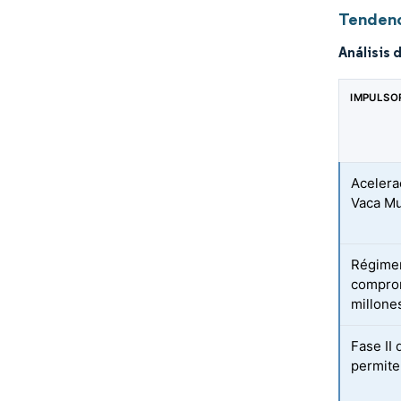
Tendenc
Análisis 
IMPULSO
Acelera
Vaca Mu
Régimen
comprom
millone
Fase II
permite