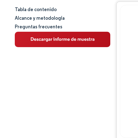
Tabla de contenido
Tamaño y cuota de mercado
Alcance y metodología
Preguntas frecuentes
Análisis de mercado
Tendencias e ideas
Análisis de segmentos
Análisis geográfico
Panorama regulatorio
Panorama competitivo
Jugadores principales
Oportunidades y perspectivas