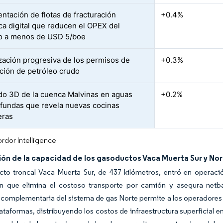
ntación de flotas de fracturación
+0.4%
ica digital que reducen el OPEX del
o a menos de USD 5/boe
ización progresiva de los permisos de
+0.3%
ción de petróleo crudo
o 3D de la cuenca Malvinas en aguas
+0.2%
ofundas que revela nuevas cocinas
eras
rdor Intelligence
ón de la capacidad de los gasoductos Vaca Muerta Sur y No
cto troncal Vaca Muerta Sur, de 437 kilómetros, entró en operac
n que elimina el costoso transporte por camión y asegura netba
complementaria del sistema de gas Norte permite a los operadores c
taformas, distribuyendo los costos de infraestructura superficial ent