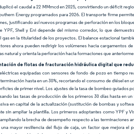
 duplicó el caudal a 22 MMmcd en 2025, convirtiendo un déficit regi
uthern Energy programados para 2026. El transporte firme permite 
nes, justificando así nuevos programas de perforación en los bloqu
e YPF, Shell y Eni depende del mismo corredor, lo que demuestra 
l gas en la titularidad de los proyectos. El balance estacional tam
tores ahora pueden redirigir los volúmenes hacia cargamentos de e
gas natural y orienta la perforación hacia formaciones que anteriorm
tación de flotas de fracturación hidráulica digital que re
s eléctricas equipadas con sensores de fondo de pozo en tiempo r
terminación hasta en un 30%, recortando el consumo de diésel en u
erficies de primer nivel. Los ajustes de la tasa de bombeo guiados p
lsando las tasas de producción de los primeros 30 días hasta en un
siva en capital de la actualización (sustitución de bombas y softwa
e sin ampliar la plantilla. Los primeros adoptantes como YPF y Vis
ampliando la brecha de desempeño respecto a las terminaciones anál
una mayor resiliencia del flujo de caja, un factor que mejora el 