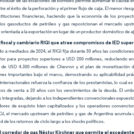
modular de las estaciones de bombeo permite aumentar el caudal en 
tre el éxito de la perforación y el primer flujo de caja. El menor r
nstituciones financieras, haciendo que la economía de los proye
 los gasoductos de petróleo y gas reposicionan el mercado ups
 orientada a la exportación en lugar de un productor doméstico de aj
iscal y cambiario RIGI que atrae compromisos de IED superi
 a mediados de 2024, el RIGI fija durante 30 años las condiciones f
rior para proyectos superiores a USD 200 millones, reduciendo ent
 de USD 4.300 millones de Chevron y el plan de monetización de
nes importantes bajo el marco, demostrando su aplicabilidad prác
 internacionales refuerza la confianza de los prestamistas, lo cual
tos de venta a 20 años con los vencimientos de la deuda. El umbra
integradas, dejando a los independientes convencionales expuestos a
adores de esquisto bien capitalizados y los operadores convenci
GI, el mercado upstream de petróleo y gas de Argentina acumula u
d de los retornos de ciclo largo a los shocks políticos.
el corredor de gas Néstor Kirchner que permite el excedent