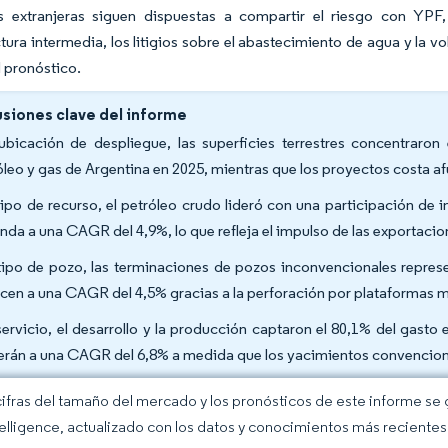
 extranjeras siguen dispuestas a compartir el riesgo con YPF, 
ctura intermedia, los litigios sobre el abastecimiento de agua y la 
 pronóstico.
siones clave del informe
ubicación de despliegue, las superficies terrestres concentraro
óleo y gas de Argentina en 2025, mientras que los proyectos costa a
tipo de recurso, el petróleo crudo lideró con una participación de 
nda a una CAGR del 4,9%, lo que refleja el impulso de las exportaci
tipo de pozo, las terminaciones de pozos inconvencionales represe
cen a una CAGR del 4,5% gracias a la perforación por plataformas múlt
servicio, el desarrollo y la producción captaron el 80,1% del gast
erán a una CAGR del 6,8% a medida que los yacimientos convencionale
cifras del tamaño del mercado y los pronósticos de este informe se
elligence, actualizado con los datos y conocimientos más recientes 