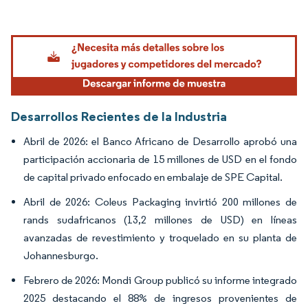
Febrero de 2026: Mondi Group publicó su informe integrado
2025 destacando el 88% de ingresos provenientes de
productos reutilizables o reciclables.
Enero de 2026: Guala Closures anunció planes para adquirir
las instalaciones de Metal Crowns en Nairobi y Dar es
Salaam, pendiente de revisión por parte del Mercado
Común para África Oriental y Meridional.
Índice del informe de la industria de mercado
africano de cartón plegable
1. INTRODUCCIÓN
1.1 Supuestos del Estudio y Definición del Mercado
1.2 Alcance del Estudio
2. METODOLOGÍA DE INVESTIGACIÓN