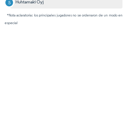
Huhtamaki Oyj
*Nota aclaratoria: los principales jugadores no se ordenaron de un modo en
especial
Imagen © Mordor Intelligence. El uso requiere atribución según CC BY 4.0.
Desarrollos Recientes de la Industria
Abril de 2026: el Banco Africano de Desarrollo aprobó una
participación accionaria de 15 millones de USD en el fondo
de capital privado enfocado en embalaje de SPE Capital.
Abril de 2026: Coleus Packaging invirtió 200 millones de
rands sudafricanos (13,2 millones de USD) en líneas
avanzadas de revestimiento y troquelado en su planta de
Johannesburgo.