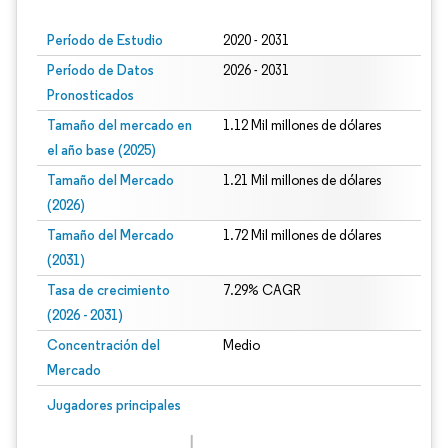
Período de Estudio
2020 - 2031
Período de Datos
2026 - 2031
Pronosticados
Tamaño del mercado en
1.12 Mil millones de dólares
el año base (2025)
Tamaño del Mercado
1.21 Mil millones de dólares
(2026)
Tamaño del Mercado
1.72 Mil millones de dólares
(2031)
Tasa de crecimiento
7.29% CAGR
(2026 - 2031)
Concentración del
Medio
Mercado
Imagen © Mordor Intelligence. El uso requiere atribución según CC BY 4.0.
Jugadores principales