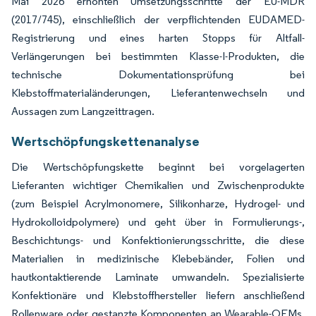
Mai 2026 erhöhten Umsetzungsschritte der EU-MDR
(2017/745), einschließlich der verpflichtenden EUDAMED-
Registrierung und eines harten Stopps für Altfall-
Verlängerungen bei bestimmten Klasse-I-Produkten, die
technische Dokumentationsprüfung bei
Klebstoffmaterialänderungen, Lieferantenwechseln und
Aussagen zum Langzeittragen.
Wertschöpfungskettenanalyse
Die Wertschöpfungskette beginnt bei vorgelagerten
Lieferanten wichtiger Chemikalien und Zwischenprodukte
(zum Beispiel Acrylmonomere, Silikonharze, Hydrogel- und
Hydrokolloidpolymere) und geht über in Formulierungs-,
Beschichtungs- und Konfektionierungsschritte, die diese
Materialien in medizinische Klebebänder, Folien und
hautkontaktierende Laminate umwandeln. Spezialisierte
Konfektionäre und Klebstoffhersteller liefern anschließend
Rollenware oder gestanzte Komponenten an Wearable-OEMs,