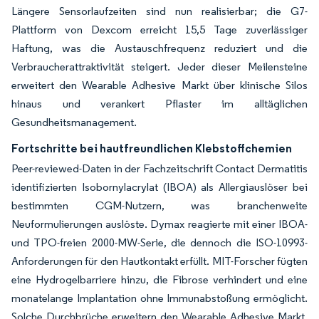
Längere Sensorlaufzeiten sind nun realisierbar; die G7-
Plattform von Dexcom erreicht 15,5 Tage zuverlässiger
Haftung, was die Austauschfrequenz reduziert und die
Verbraucherattraktivität steigert. Jeder dieser Meilensteine
erweitert den Wearable Adhesive Markt über klinische Silos
hinaus und verankert Pflaster im alltäglichen
Gesundheitsmanagement.
Fortschritte bei hautfreundlichen Klebstoffchemien
Peer-reviewed-Daten in der Fachzeitschrift Contact Dermatitis
identifizierten Isobornylacrylat (IBOA) als Allergiauslöser bei
bestimmten CGM-Nutzern, was branchenweite
Neuformulierungen auslöste. Dymax reagierte mit einer IBOA-
und TPO-freien 2000-MW-Serie, die dennoch die ISO-10993-
Anforderungen für den Hautkontakt erfüllt. MIT-Forscher fügten
eine Hydrogelbarriere hinzu, die Fibrose verhindert und eine
monatelange Implantation ohne Immunabstoßung ermöglicht.
Solche Durchbrüche erweitern den Wearable Adhesive Markt,