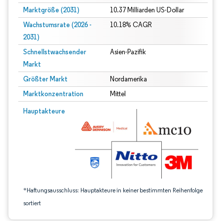
Marktgröße (2031)
10.37 Milliarden US-Dollar
Wachstumsrate (2026 -
10.18% CAGR
2031)
Schnellstwachsender
Asien-Pazifik
Markt
Größter Markt
Nordamerika
Marktkonzentration
Mittel
Bild © Mordor Intelligence. Wiederverwendung erfordert Namensnennung gem
Hauptakteure
*Haftungsausschluss: Hauptakteure in keiner bestimmten Reihenfolge
sortiert