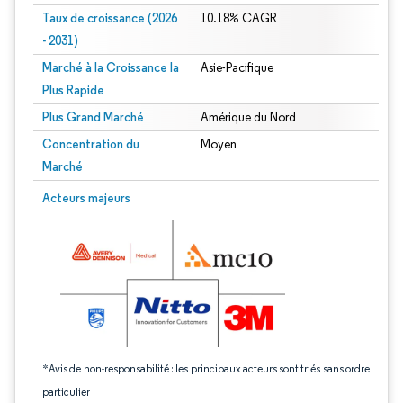
Taux de croissance (2026
10.18% CAGR
- 2031)
Marché à la Croissance la
Asie-Pacifique
Plus Rapide
Plus Grand Marché
Amérique du Nord
Concentration du
Moyen
Marché
Image © Mordor Intelligence. La réutilisation nécessite une attribution sous CC 
Acteurs majeurs
*Avis de non-responsabilité : les principaux acteurs sont triés sans ordre
particulier