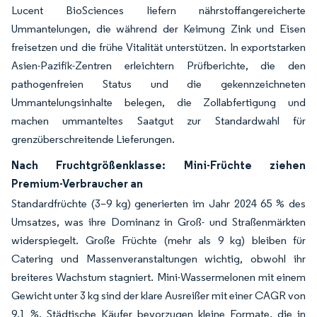
Lucent BioSciences liefern nährstoffangereicherte
Ummantelungen, die während der Keimung Zink und Eisen
freisetzen und die frühe Vitalität unterstützen. In exportstarken
Asien-Pazifik-Zentren erleichtern Prüfberichte, die den
pathogenfreien Status und die gekennzeichneten
Ummantelungsinhalte belegen, die Zollabfertigung und
machen ummanteltes Saatgut zur Standardwahl für
grenzüberschreitende Lieferungen.
Nach Fruchtgrößenklasse: Mini-Früchte ziehen
Premium-Verbraucher an
Standardfrüchte (3–9 kg) generierten im Jahr 2024 65 % des
Umsatzes, was ihre Dominanz in Groß- und Straßenmärkten
widerspiegelt. Große Früchte (mehr als 9 kg) bleiben für
Catering und Massenveranstaltungen wichtig, obwohl ihr
breiteres Wachstum stagniert. Mini-Wassermelonen mit einem
Gewicht unter 3 kg sind der klare Ausreißer mit einer CAGR von
9,1 %. Städtische Käufer bevorzugen kleine Formate, die in