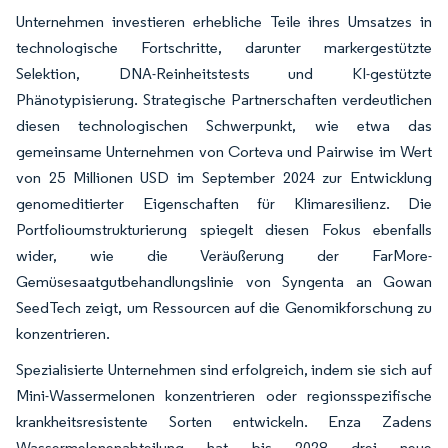
Unternehmen investieren erhebliche Teile ihres Umsatzes in
technologische Fortschritte, darunter markergestützte
Selektion, DNA-Reinheitstests und KI-gestützte
Phänotypisierung. Strategische Partnerschaften verdeutlichen
diesen technologischen Schwerpunkt, wie etwa das
gemeinsame Unternehmen von Corteva und Pairwise im Wert
von 25 Millionen USD im September 2024 zur Entwicklung
genomeditierter Eigenschaften für Klimaresilienz. Die
Portfolioumstrukturierung spiegelt diesen Fokus ebenfalls
wider, wie die Veräußerung der FarMore-
Gemüsesaatgutbehandlungslinie von Syngenta an Gowan
SeedTech zeigt, um Ressourcen auf die Genomikforschung zu
konzentrieren.
Spezialisierte Unternehmen sind erfolgreich, indem sie sich auf
Mini-Wassermelonen konzentrieren oder regionsspezifische
krankheitsresistente Sorten entwickeln. Enza Zadens
Wassermelonenabteilung hat bis 2028 drei neue