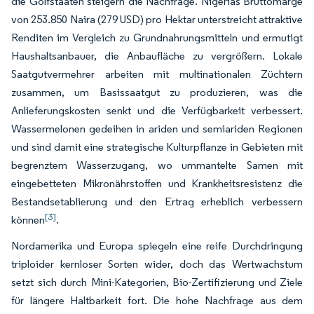
die Golfstaaten steigern die Nachfrage. Nigerias Bruttomarge
von 253.850 Naira (279 USD) pro Hektar unterstreicht attraktive
Renditen im Vergleich zu Grundnahrungsmitteln und ermutigt
Haushaltsanbauer, die Anbaufläche zu vergrößern. Lokale
Saatgutvermehrer arbeiten mit multinationalen Züchtern
zusammen, um Basissaatgut zu produzieren, was die
Anlieferungskosten senkt und die Verfügbarkeit verbessert.
Wassermelonen gedeihen in ariden und semiariden Regionen
und sind damit eine strategische Kulturpflanze in Gebieten mit
begrenztem Wasserzugang, wo ummantelte Samen mit
eingebetteten Mikronährstoffen und Krankheitsresistenz die
Bestandsetablierung und den Ertrag erheblich verbessern
[3]
können
.
Nordamerika und Europa spiegeln eine reife Durchdringung
triploider kernloser Sorten wider, doch das Wertwachstum
setzt sich durch Mini-Kategorien, Bio-Zertifizierung und Ziele
für längere Haltbarkeit fort. Die hohe Nachfrage aus dem