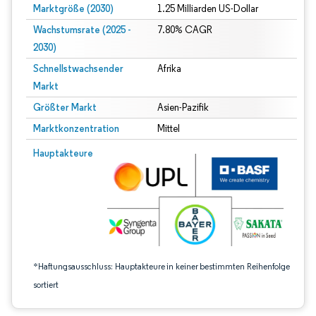
Marktgröße (2030)
1.25 Milliarden US-Dollar
Wachstumsrate (2025 -
7.80% CAGR
2030)
Schnellstwachsender
Afrika
Markt
Größter Markt
Asien-Pazifik
Marktkonzentration
Mittel
Bild © Mordor Intelligence. Wiederverwendung erfordert Namensnennung gem
Hauptakteure
*Haftungsausschluss: Hauptakteure in keiner bestimmten Reihenfolge
sortiert