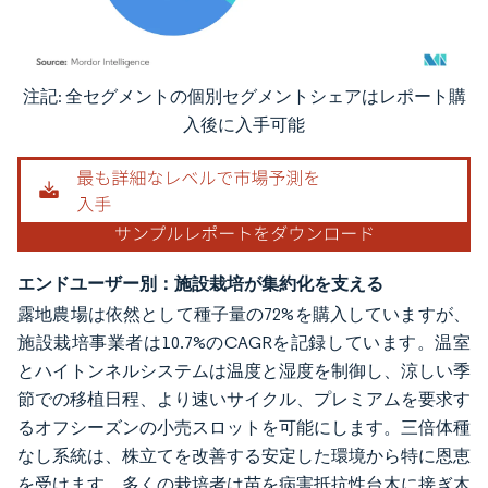
注記: 全セグメントの個別セグメントシェアはレポート購
画像 © Mordor Intelligence。再利用にはCC BY 4.0の表示が必要です。
入後に入手可能
エンドユーザー別：施設栽培が集約化を支える
露地農場は依然として種子量の72%を購入していますが、
施設栽培事業者は10.7%のCAGRを記録しています。温室
とハイトンネルシステムは温度と湿度を制御し、涼しい季
節での移植日程、より速いサイクル、プレミアムを要求す
るオフシーズンの小売スロットを可能にします。三倍体種
なし系統は、株立てを改善する安定した環境から特に恩恵
を受けます。多くの栽培者は苗を病害抵抗性台木に接ぎ木