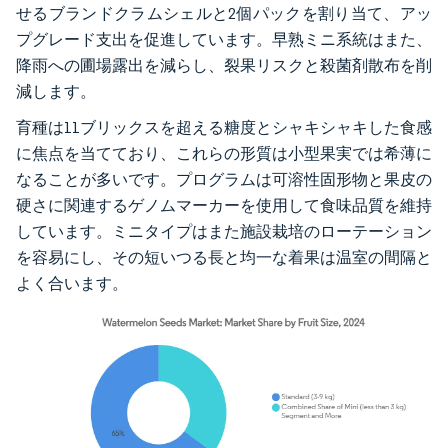
せるブランドクラムシェルと2個パックを割り当て、アッ
プグレード支出を促進しています。早熟ミニ系統はまた、
降雨への圃場露出を減らし、裂果リスクと殺菌剤散布を削
減します。
育種は11ブリックスを超える糖度とシャキシャキした食感
に焦点を当てており、これらの形質は小型果実では希薄に
なることが多いです。プログラムは可溶性固形物と果皮の
硬さに関連するゲノムマーカーを使用して食味品質を維持
しています。ミニタイプはまた施設栽培のローテーション
を容易にし、その短いつる長と均一な着果は温室の間隔と
よく合います。