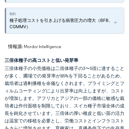
種子処理コストを引き上げる病害圧力の増大（BFB、
CGMMV）
情報源: Mordor Intelligence
三倍体種子の高コストと低い発芽率
三倍体種子の小売価格は二倍体種子の3〜5倍に達すること
が多く、圃場での発芽率が85%を下回ることがあるため、
栽培者は過剰播種を余儀なくされます。プライミングとフ
ィルムコーティングにより出芽率は向上しますが、コスト
が増加します。アフリカとアジアの一部の価格に敏感な栽
培者は作付面積を制限しており、スイカ種子市場全体の成
長を鈍化させています。三倍体の厚い種皮と低い苗の活力
は温室での移植を必要とし、労働コストとインフラコスト
をさらに増加させます。育種家は、直播条件下での生存率