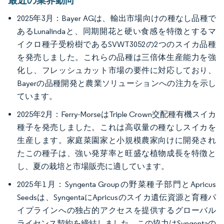
最近の業界動向
2025年3月：Bayer AGは、輸出市場向けの種なし品種で
あるLunalindaと、同期開花と硬い食感を特徴とするマ
イクロ種子受粉樹であるSVWT3052の2つのスイカ品種
を発売しました。これらの品種は三倍体生産能力を強
化し、フレッシュカット市場の要件に対応しており、
Bayerの品種開発と農業ソリューションへの注力を示し
ています。
2025年2月：Ferry-MorseはTriple Crown交配種有機スイカ
種子を発売しました。これは高収量の種なしスイカを
生産します。家庭菜園家と小規模農家向けに開発され
たこの種子は、強い発芽率と旺盛な植物成長を特徴と
し、夏の栽培と市場販売に適しています。
2025年1月：Syngenta Groupの野菜種子部門とApricus
Seedsは、SyngentaにApricusのスイカ遺伝資源と育種パ
イプラインへの独占的アクセスを提供するグローバル
ライセンス契約を締結しました。この協力はSyngentaの