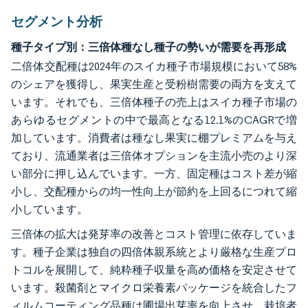
セグメント分析
種子タイプ別：三倍体種なし種子の勢いが需要を再形成
二倍体交配種は2024年のスイカ種子市場規模において58%
のシェアを獲得し、果実生産と受粉樹需要の両方を支えて
います。それでも、三倍体種子の売上はスイカ種子市場の
あらゆるセグメントの中で最高となる12.1%のCAGRで増
加しています。消費者は種なし果実に棚プレミアムを与え
ており、流通業者は三倍体オプションを主流小売のより深
い部分に押し込んでいます。一方、固定種はコスト差が縮
小し、交配種からの均一性向上が節約を上回るにつれて縮
小しています。
三倍体の拡大は発芽率の改善とコスト管理に依存していま
す。種子企業は独自の四倍体親系統とより厳格な生産プロ
トコルを展開して、純粋種子収量を高め価格を安定させて
います。殺菌剤とマイクロ栄養素パッケージを統合したフ
ィルムコーティング品種は圃場出芽率を向上させ、栽培者