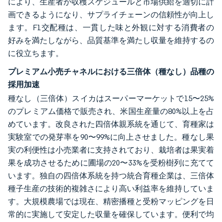
により、生産者が収穫スケジュールと市場供給を適切に計
画できるようになり、サプライチェーンの信頼性が向上し
ます。F1交配種は、一貫した味と外観に対する消費者の
好みを満たしながら、品質基準を満たし収量を維持するの
に役立ちます。
プレミアム小売チャネルにおける三倍体（種なし）品種の
採用加速
種なし（三倍体）スイカはスーパーマーケットで15〜25%
のプレミアム価格で販売され、米国生産量の80%以上を占
めています。改良された四倍体親系統を通じて、育種家は
実験室での発芽率を90〜99%に向上させました。種なし果
実の利便性は小売業者に支持されており、栽培者は果実着
果を成功させるために圃場の20〜33%を受粉樹列に充てて
います。独自の四倍体系統を持つ統合育種企業は、三倍体
種子生産の技術的複雑さにより高い利益率を維持していま
す。大規模農場では現在、精密播種と受粉マッピングを日
常的に実施して安定した収量を確保しています。便利で均