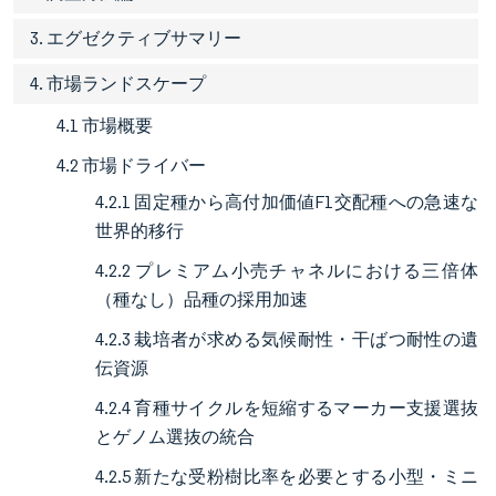
3. エグゼクティブサマリー
4. 市場ランドスケープ
4.1 市場概要
4.2 市場ドライバー
4.2.1 固定種から高付加価値F1交配種への急速な
世界的移行
4.2.2 プレミアム小売チャネルにおける三倍体
（種なし）品種の採用加速
4.2.3 栽培者が求める気候耐性・干ばつ耐性の遺
伝資源
4.2.4 育種サイクルを短縮するマーカー支援選抜
とゲノム選抜の統合
4.2.5 新たな受粉樹比率を必要とする小型・ミニ