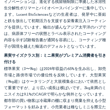
イノベーションは、進化する残留物制限に準拠した水溶性
生分解性ポリマーとバイオベースバインダーに集中してい
ます。Lucent BioSciencesなどの生産者は、発芽中に亜鉛
と鉄を放出して初期活力を支援する栄養素注入コーティン
グを提供しています。輸出が盛んなアジア太平洋のハブで
は、病原体フリーの状態とラベル表示されたコーティング
内容を示す試験報告書が通関を容易にし、コーティング種
子が国境を越えた輸送のデフォルトとなっています。
果実サイズクラス別：ミニ果実がプレミアム消費者を引き
付ける
標準果実（3〜9kg）は2024年収益の65%を生み出し、卸売
市場と路傍市場での優位性を反映しています。大型果実
（9kg超）はケータリングと大規模集会において依然とし
て重要ですが、より広い成長は横ばいです。3kg未満のミ
ニスイカは9.1%のCAGRで明らかな例外となっています。
都市部の買い物客は冷蔵庫の棚に収まり廃棄を抑える小型
フォーマットを好みます。小売業者は種なしミニを際立た