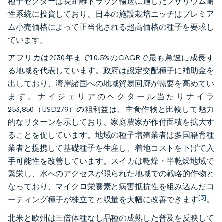
種子セクターは長距離トラック輸送に適したフザリウム耐
性系統に投資しており、日本の施設栽培ニッチはプレミア
ム小売価格によって正当化される超高価格の種子を要求し
ています。
アフリカは2030年まで10.5%のCAGRで最も急速に成長す
る地域を代表しています。政府は認定交配種子に補助金を
出しており、湾岸諸国への地域貿易回廊が需要を高めてい
ます。ナイジェリアのヘクタール当たりナイラ
253,850（USD279）の粗利益は、主食作物と比較して魅力
的なリターンを示しており、家庭農家が作付面積を拡大す
ることを促しています。地域の種子増殖業者は多国籍育種
業者と提携して基礎種子を生産し、着地コストを下げて入
手可能性を改善しています。スイカは乾燥・半乾燥地域で
繁栄し、水へのアクセスが限られた地域での戦略的作物と
なっており、マイクロ栄養素と病害抵抗性を組み込んだコ
[3]
ーティング種子が株立てと収量を大幅に改善できます
。
北米と欧州は三倍体種なし品種の成熟した普及を反映して