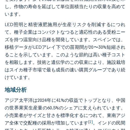
し、作物の寿命を延ばして単位面積当たりの収量を高めて
います。
LED照明と精密液肥施用が生産リスクを削減するにつれ
て、種子企業はコンパクトなつると適応性のある受粉ニー
ズを持つ温室向け品種を開発しています。スペインでは、
移植データがLEDアレイ下での苗期間が20〜30%短縮され
ることを示しています。このような節約は高い種子コスト
を相殺します。技術と遺伝学のこの収束により、施設栽培
はスイカ種子市場で最も成長の速い購買グループであり続
けています。
地域分析
アジア太平洋は2024年に41%の収益でトップとなり、中国
の世界果実生産量の60.5%のシェアに支えられています。
小売業者がサイズと甘さを標準化するにつれて、東南アジ
[2]
ア全体で交配種の採用が増加しています
。インドの民間