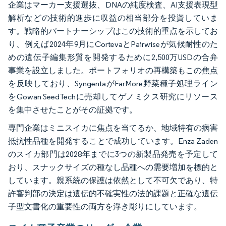
企業はマーカー支援選抜、DNAの純度検査、AI支援表現型
解析などの技術的進歩に収益の相当部分を投資していま
す。戦略的パートナーシップはこの技術的重点を示してお
り、例えば2024年9月にCortevaとPairwiseが気候耐性のた
めの遺伝子編集形質を開発するために2,500万USDの合弁
事業を設立しました。ポートフォリオの再構築もこの焦点
を反映しており、SyngentaがFarMore野菜種子処理ライン
をGowan SeedTechに売却してゲノミクス研究にリソース
を集中させたことがその証拠です。
専門企業はミニスイカに焦点を当てるか、地域特有の病害
抵抗性品種を開発することで成功しています。Enza Zaden
のスイカ部門は2028年までに3つの新製品発売を予定して
おり、スナックサイズの種なし品種への需要増加を標的と
しています。親系統の保護は依然として不可欠であり、特
許審判部の決定は遺伝的不確実性の法的課題と正確な遺伝
子型文書化の重要性の両方を浮き彫りにしています。