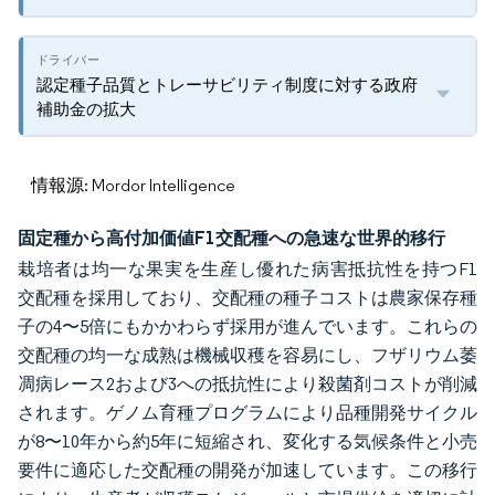
認定種子品質とトレーサビリティ制度に対する政府
補助金の拡大
情報源: Mordor Intelligence
固定種から高付加価値F1交配種への急速な世界的移行
栽培者は均一な果実を生産し優れた病害抵抗性を持つF1
交配種を採用しており、交配種の種子コストは農家保存種
子の4〜5倍にもかかわらず採用が進んでいます。これらの
交配種の均一な成熟は機械収穫を容易にし、フザリウム萎
凋病レース2および3への抵抗性により殺菌剤コストが削減
されます。ゲノム育種プログラムにより品種開発サイクル
が8〜10年から約5年に短縮され、変化する気候条件と小売
要件に適応した交配種の開発が加速しています。この移行