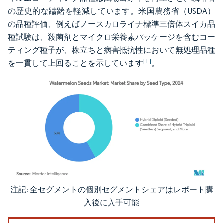
の歴史的な躊躇を軽減しています。米国農務省（USDA）
の品種評価、例えばノースカロライナ標準三倍体スイカ品
種試験は、殺菌剤とマイクロ栄養素パッケージを含むコー
ティング種子が、株立ちと病害抵抗性において無処理品種
[1]
を一貫して上回ることを示しています
。
注記: 全セグメントの個別セグメントシェアはレポート購
画像 © Mordor Intelligence。再利用にはCC BY 4.0の表示が必要です。
入後に入手可能