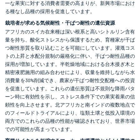
一な果実に対する消費者需要の高まりが、新興市場におけ
る種なし品種の採用を促進しています。
栽培者が求める気候耐性・干ばつ耐性の遺伝資源
アフリカのスイカ在来種は深い根系と高いシトルリン含有
量を持ち、酸化ストレスから保護するため、育種家が干ば
つ耐性形質を取り込むことを可能にしています。灌漑コス
トの上昇と水配分規制の厳格化に伴い、干ばつ耐性品種の
採用が増加しています。半乾燥地域における台木接ぎ木と
精密液肥施用の組み合わせにより、収量を維持しながら水
消費量を30%削減でき、農家が干ばつ耐性交配種への投資
を促進しています。これらの遺伝形質は不規則な降雨パタ
ーン時に有効性を示し、ストレス条件下での果実着果の信
頼性を向上させます。北アフリカと南インドの複数地点で
のフィールドトライアルにより、塩類土壌と低投入環境の
両方でのこれらの品種の性能が確認されており、世界市場
での可能性が高まっています。