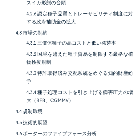
スイカ形態の台頭
4.2.6 認定種子品質とトレーサビリティ制度に対
する政府補助金の拡大
4.3 市場の制約
4.3.1 三倍体種子の高コストと低い発芽率
4.3.2 国境を越えた種子貿易を制限する厳格な植
物検疫規制
4.3.3 特許取得済み交配系統をめぐる知的財産紛
争
4.3.4 種子処理コストを引き上げる病害圧力の増
大（BFB、CGMMV）
4.4 規制環境
4.5 技術的展望
4.6 ポーターのファイブフォース分析