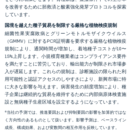
を改善するために胚救済と酸素強化発芽プロトコルを探索
しています。
国境を越えた種子貿易を制限する厳格な植物検疫規制
細菌性果実腐敗病とグリーンモトルモザイクウイルス
（GMMV）に対するPCR証明書を要求する厳格な植物検疫
規制により、通関時間が増加し、着地種子コストが10〜
15%上昇します。小規模育種業者はコンプライアンス要件
を満たすことに苦労しており、輸出能力が制限され市場参
入が遅延します。これらの規制は、診断施設の限られた利
用可能性と認証アクセスのしやすさにより、新興市場に特
に大きな影響を与えます。病害発生の頻度増加により、種
子企業は継続的な貿易を維持するために内部病原体検査施
設と無病種子生産区域を設立するようになっています。
*当社の予測では、推進要因および抑制要因の影響を加算的ではな
く方向性のあるものとして扱います。影響予測は、ベースライン
成長、構成効果、および変数間の相互作用を反映しています。