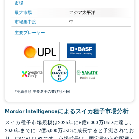
市場
最大市場
アジア太平洋
市場集中度
中
画像 © Mordor Intelligence。再利用にはCC BY 4.0の表示が必要です。
主要プレーヤー
*免責事項:主要選手の並び順不同
Mordor Intelligenceによるスイカ種子市場分析
スイカ種子市場規模は2025年に8億6,000万USDに達し、
2030年までに12億5,000万USDに成長すると予測されてお
り、CAGRは7.8%です。市場成長は、固定種から交配種へ