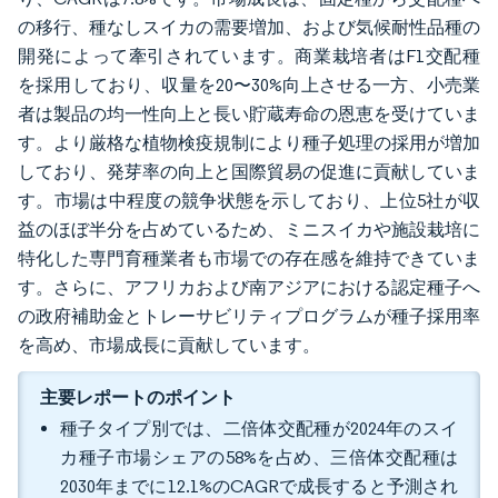
の移行、種なしスイカの需要増加、および気候耐性品種の
開発によって牽引されています。商業栽培者はF1交配種
を採用しており、収量を20〜30%向上させる一方、小売業
者は製品の均一性向上と長い貯蔵寿命の恩恵を受けていま
す。より厳格な植物検疫規制により種子処理の採用が増加
しており、発芽率の向上と国際貿易の促進に貢献していま
す。市場は中程度の競争状態を示しており、上位5社が収
益のほぼ半分を占めているため、ミニスイカや施設栽培に
特化した専門育種業者も市場での存在感を維持できていま
す。さらに、アフリカおよび南アジアにおける認定種子へ
の政府補助金とトレーサビリティプログラムが種子採用率
を高め、市場成長に貢献しています。
主要レポートのポイント
種子タイプ別では、二倍体交配種が2024年のスイ
カ種子市場シェアの58%を占め、三倍体交配種は
2030年までに12.1%のCAGRで成長すると予測され