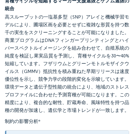
育種サイクルを短縮するマーカー支援選抜とゲノム選抜の
統合
高スループットの一塩基多型（SNP）アレイと機械学習モ
デルにより、圃場区画を必要とせずに複雑な形質を持つ数
千の実生をスクリーニングすることが可能になりました。
商業プログラムはDNAフィンガープリンティングとハイ
パースペクトルイメージングを組み合わせて、自殖系統の
純度を検証し果実品質を予測し、育種サイクルを30〜40%
短縮しています。フザリウムとグリーンモトルモザイクウ
イルス（GMMV）抵抗性を積み重ねた早期リリースは速度
優位性を示し、競争力学の段階的変化を示唆しています。
環境データと遺伝子型性能の統合により、地域のストレス
プロファイルに合わせた予測育種が可能になります。この
精度により、複合的な耐性、貯蔵寿命、風味特性を持つ品
種の開発が加速し、遺伝学と市場トレンドが一致します。
制約の影響分析
*