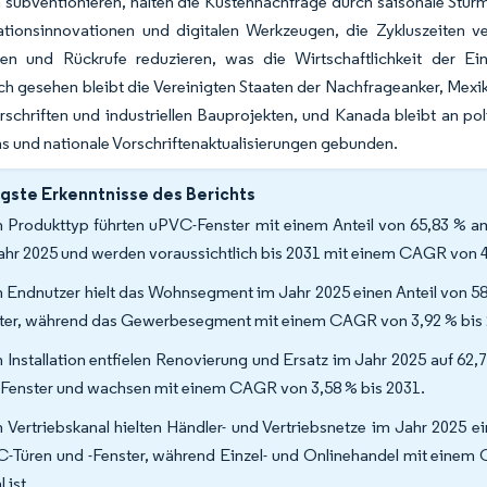
subventionieren, halten die Küstennachfrage durch saisonale Sturmf
lationsinnovationen und digitalen Werkzeugen, die Zykluszeiten v
hen und Rückrufe reduzieren, was die Wirtschaftlichkeit der Ei
h gesehen bleibt die Vereinigten Staaten der Nachfrageanker, Mex
rschriften und industriellen Bauprojekten, und Kanada bleibt an 
 und nationale Vorschriftenaktualisierungen gebunden.
gste Erkenntnisse des Berichts
 Produkttyp führten uPVC-Fenster mit einem Anteil von 65,83 % a
ahr 2025 und werden voraussichtlich bis 2031 mit einem CAGR von 
 Endnutzer hielt das Wohnsegment im Jahr 2025 einen Anteil von 5
ter, während das Gewerbesegment mit einem CAGR von 3,92 % bis 2
 Installation entfielen Renovierung und Ersatz im Jahr 2025 auf 62
-Fenster und wachsen mit einem CAGR von 3,58 % bis 2031.
 Vertriebskanal hielten Händler- und Vertriebsnetze im Jahr 2025 
-Türen und -Fenster, während Einzel- und Onlinehandel mit einem
 ist.