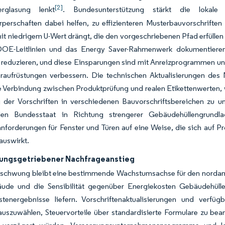
[2]
erglasung lenkt
. Bundesunterstützung stärkt die loka
rperschaften dabei helfen, zu effizienteren Musterbauvorschrift
it niedrigem U-Wert drängt, die den vorgeschriebenen Pfad erfülle
 DOE-Leitlinien und das Energy Saver-Rahmenwerk dokumentieren, 
 reduzieren, und diese Einsparungen sind mit Anreizprogrammen und
eraufrüstungen verbessern. Die technischen Aktualisierungen d
e Verbindung zwischen Produktprüfung und realen Etikettenwerten, w
 der Vorschriften in verschiedenen Bauvorschriftsbereichen zu unt
en Bundesstaat in Richtung strengerer Gebäudehüllengrun
nforderungen für Fenster und Türen auf eine Weise, die sich auf P
 auswirkt.
ungsgetriebener Nachfrageanstieg
zschwung bleibt eine bestimmende Wachstumsachse für den nordamer
de und die Sensibilität gegenüber Energiekosten Gebäudehülle
stenergebnisse liefern. Vorschriftenaktualisierungen und verfüg
auszuwählen, Steuervorteile über standardisierte Formulare zu be