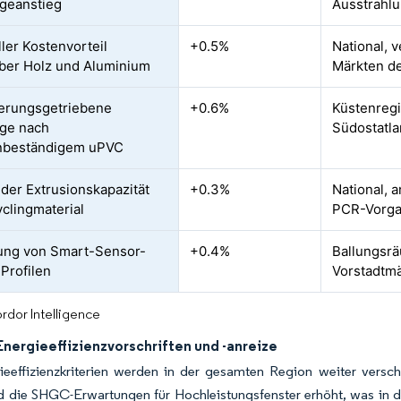
geanstieg
Ausstrahlu
ller Kostenvorteil
+0.5%
National, 
ber Holz und Aluminium
Märkten de
erungsgetriebene
+0.6%
Küstenregi
ge nach
Südostatla
anbeständigem uPVC
der Extrusionskapazität
+0.3%
National, 
yclingmaterial
PCR-Vorg
ung von Smart-Sensor-
+0.4%
Ballungsr
 Profilen
Vorstadtm
rdor Intelligence
nergieeffizienzvorschriften und -anreize
ieeffizienzkriterien werden in der gesamten Region weiter vers
d die SHGC-Erwartungen für Hochleistungsfenster erhöht, was in d