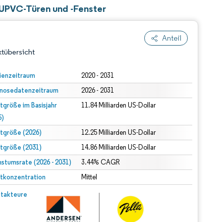
 UPVC-Türen und -Fenster
Anteil
tübersicht
ienzeitraum
2020 - 2031
nosedatenzeitraum
2026 - 2031
tgröße im Basisjahr
11.84 Milliarden US-Dollar
5)
tgröße (2026)
12.25 Milliarden US-Dollar
tgröße (2031)
14.86 Milliarden US-Dollar
dert Namensnennung gemäß CC BY 4.0.
stumsrate (2026 - 2031)
3.44% CAGR
tkonzentration
Mittel
© Mordor Intelligence. Wiederverwendung erfordert Namensnennung gemäß CC BY 4.0.
takteure