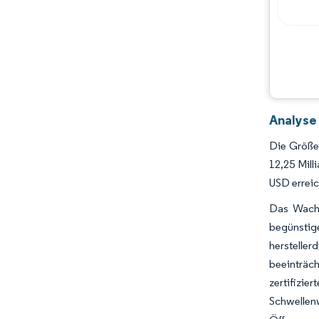
Analyse
Die Größe
12,25 Mill
USD errei
Das Wachs
begünstig
herstelle
beeinträc
zertifizie
Schwellenw