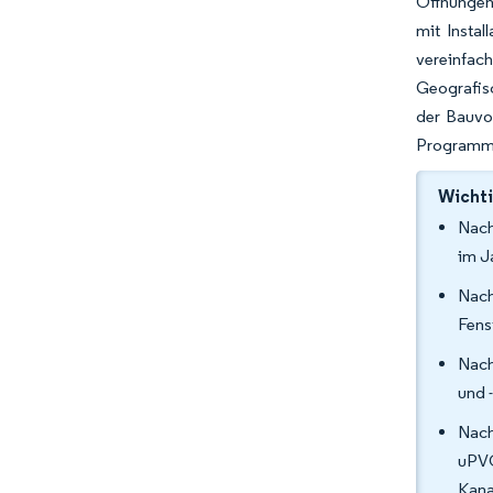
Öffnungen 
mit Instal
vereinfac
Geografisc
der Bauvo
Programms
Wichti
Nach
im J
Nach
Fens
Nach
und 
Nach
uPVC
Kanal