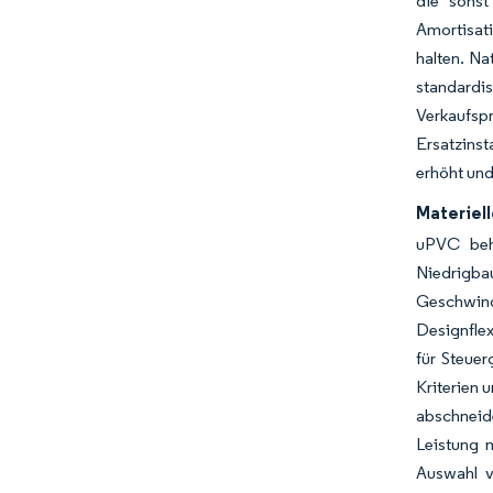
die sonst
Amortisati
halten. N
standardi
Verkaufsp
Ersatzins
erhöht und
Materiel
uPVC behä
Niedrigba
Geschwin
Designflex
für Steue
Kriterien 
abschneide
Leistung 
Auswahl v