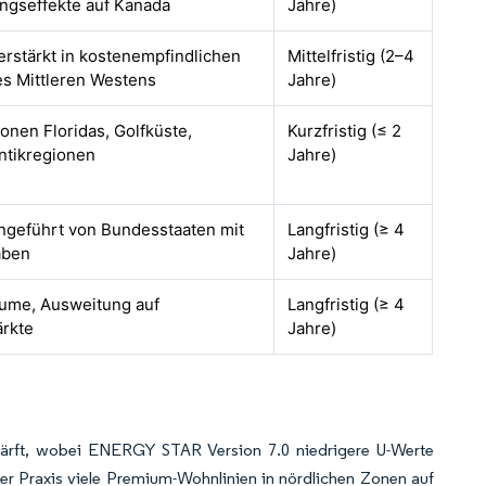
ngseffekte auf Kanada
Jahre)
verstärkt in kostenempfindlichen
Mittelfristig (2–4
s Mittleren Westens
Jahre)
onen Floridas, Golfküste,
Kurzfristig (≤ 2
ntikregionen
Jahre)
angeführt von Bundesstaaten mit
Langfristig (≥ 4
aben
Jahre)
äume, Ausweitung auf
Langfristig (≥ 4
ärkte
Jahre)
chärft, wobei ENERGY STAR Version 7.0 niedrigere U-Werte
er Praxis viele Premium-Wohnlinien in nördlichen Zonen auf