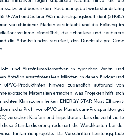
le Initiativen fügen stapelbare Rabatte hinzu, die die
er Zinssätze und begrenztem Neubauangebot widerstandsfähig
 für U-Wert und Solarer Wärmedurchgangskoeffizient (SHGC)
Türen verschiedener Marken vereinfacht und die Reibung im
allationssysteme eingeführt, die schnellere und sauberere
 und die Arbeitsstunden reduziert, den Durchsatz pro Crew
n.
 Holz- und Aluminiumalternativen in typischen Wohn- und
en Anteil in ersatzintensiven Märkten, in denen Budget und
er uPVC-Produktlinien hinweg zugänglich aufgrund von
ne exotische Materialien erreichen, was Projekten hilft, sich
 gemischten Klimazonen lenken ENERGY STAR Most Efficient-
s thermische Profil von uPVC zu Mainstream-Preispunkten gut
) versichert Käufern und Inspektoren, dass die zertifizierte
 diese Standardisierung reduziert die Weichkosten bei der
ise Einfamilienprojekte. Da Vorschriften Leistungspfade