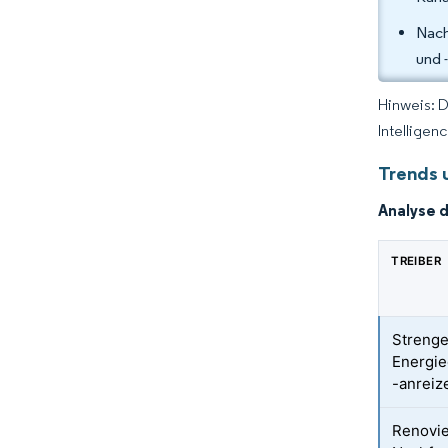
Nach
und 
Hinweis: 
Intelligen
Trends 
Analyse 
TREIBER
Streng
Energie
-anreiz
Renovie