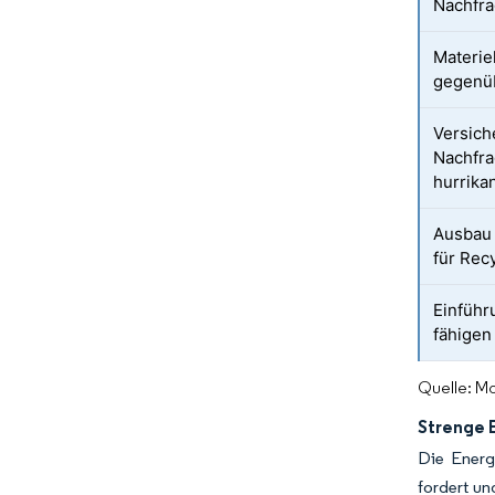
Nachfra
Materie
gegenü
Versich
Nachfra
hurrik
Ausbau 
für Rec
Einführ
fähigen
Quelle: Mo
Strenge E
Die Energ
fordert un