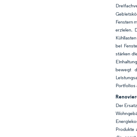
Dreifachv
Gebietskö
Fenstern m
erzielen.
Kühllasten
bei Fenst
stärken di
Einhaltung
bewegt d
Leistungsa
Portfolios
Renovier
Der Ersat
Wohngebäu
Energieko
Produkte 