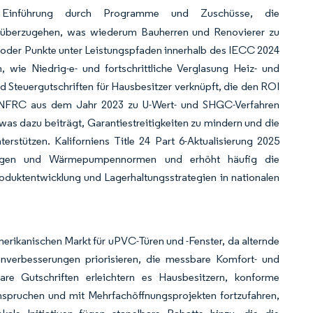
le Einführung durch Programme und Zuschüsse, die
en überzugehen, was wiederum Bauherren und Renovierer zu
n oder Punkte unter Leistungspfaden innerhalb des IECC 2024
wie Niedrig-e- und fortschrittliche Verglasung Heiz- und
 Steuergutschriften für Hausbesitzer verknüpft, die den ROI
es NFRC aus dem Jahr 2023 zu U-Wert- und SHGC-Verfahren
as dazu beiträgt, Garantiestreitigkeiten zu mindern und die
erstützen. Kaliforniens Title 24 Part 6-Aktualisierung 2025
dlagen und Wärmepumpennormen und erhöht häufig die
roduktentwicklung und Lagerhaltungsstrategien in nationalen
ikanischen Markt für uPVC-Türen und -Fenster, da alternde
nverbesserungen priorisieren, die messbare Komfort- und
bare Gutschriften erleichtern es Hausbesitzern, konforme
anspruchen und mit Mehrfachöffnungsprojekten fortzufahren,