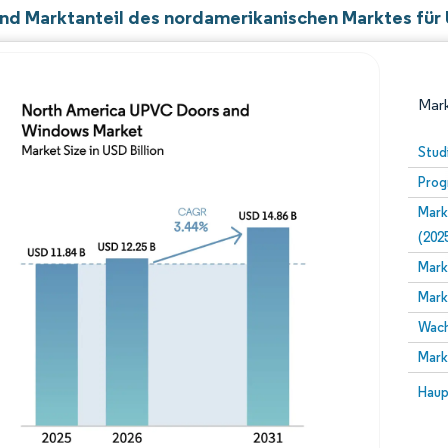
nd Marktanteil des nordamerikanischen Marktes für
Mark
Stud
Prog
Mark
(202
Mark
Mark
Bild © Mordor Intelligence. Wiederverwendung erfor
Wach
Mark
Bild 
Haup