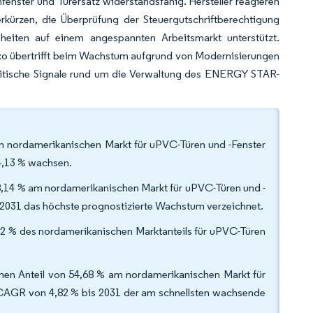
enster und Türersatz widerstandsfähig. Hersteller reagieren
erkürzen, die Überprüfung der Steuergutschriftberechtigung
nheiten auf einem angespannten Arbeitsmarkt unterstützt.
iko übertrifft beim Wachstum aufgrund von Modernisierungen
politische Signale rund um die Verwaltung des ENERGY STAR-
m nordamerikanischen Markt für uPVC-Türen und -Fenster
4,13 % wachsen.
8,14 % am nordamerikanischen Markt für uPVC-Türen und -
031 das höchste prognostizierte Wachstum verzeichnet.
,72 % des nordamerikanischen Marktanteils für uPVC-Türen
einen Anteil von 54,68 % am nordamerikanischen Markt für
 CAGR von 4,82 % bis 2031 der am schnellsten wachsende