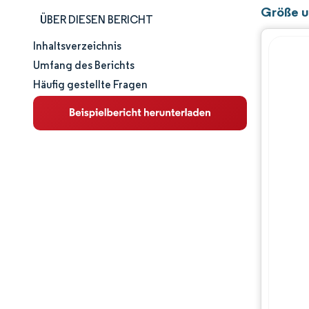
Größe u
ÜBER DIESEN BERICHT
Inhaltsverzeichnis
Marktgröße und -anteil
Umfang des Berichts
Häufig gestellte Fragen
Marktanalyse
Trends und Einblicke
Segmentanalyse
Geografische Analyse
Wettbewerbslandschaft
Hauptakteure
Branchenentwicklungen