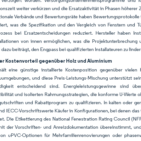
 verzögert würden. Versorgungsunternehmensprogramme und loka
onszeit weiter verkürzen und die Ersatzaktivität in Phasen höher
ationale Verbände und Bewertungsräte haben Bewertungsprotokolle
siert, was die Spezifikation und den Vergleich von Fenstern und 
rozess bei Ersatzentscheidungen reduziert. Hersteller haben Inst
tallationen von innen ermöglichen, was die Projektunterbrechung
 dazu beiträgt, den Engpass bei qualifizierten Installateuren zu linder
ler Kostenvorteil gegenüber Holz und Aluminium
lt eine günstige installierte Kostenposition gegenüber vielen
uumgebungen, und diese Preis-Leistungs-Mischung unterstützt sein
digkeit entscheidend sind. Energieleistungsgewinne sind üb
ibilität und isolierten Rahmungsstrategien, die konforme U-Werte oh
rgutschriften und Rabattprogram zu qualifizieren. In kalten oder
und IECC-Vorschriftswerte Käufer in Konfigurationen, bei denen da
t. Die Etikettierung des National Fenestration Rating Council (NFRC
mit der Vorschriften- und Anreizdokumentation übereinstimmt, und
on uPVC-Optionen für Mehrfamilienrenovierungen oder phasenwe