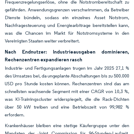
Frequenzregelungserlöse, ohne die Notstrombereitschaft zu
gefährden. Anwendungsgrenzen verschwimmen, da Betreiber
Dienste bündeln, sodass ein einzelnes Asset Notstrom,
Nachfragesteuerung und Energiearbitrage bereitstellen kann,
was die Chancen im Markt für Notstromsysteme in den
Vereinigten Staaten weiter verbreitert.
Nach Endnutzer: Industrieausgaben dominieren,
Rechenzentren expandieren rasch
Industrie- und Fertigungsanlagen trugen im Jahr 2025 27,1 %
des Umsatzes bei, da ungeplante Abschaltungen bis zu 500.000
USD pro Stunde kosten können. Rechenzentren sind das am
schnellsten wachsende Segment mit einer CAGR von 10,3 %,
was KI-Trainingscluster widerspiegelt, die die Rack-Dichten
über 50 kW treiben und eine Betriebszeit von 99,982 %
erfordern.
Krankenhäuser bleiben eine stetige Käufergruppe unter den
Mandaten der Joint Commission für 96-Stunden-Laufzeit,