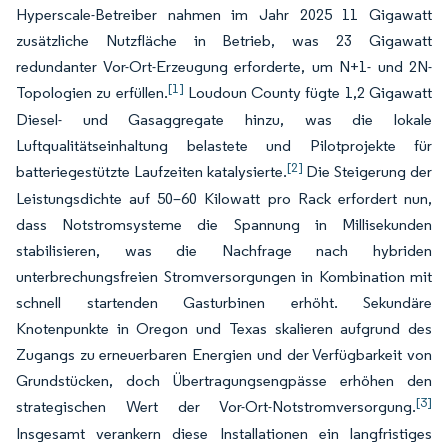
Hyperscale-Betreiber nahmen im Jahr 2025 11 Gigawatt
zusätzliche Nutzfläche in Betrieb, was 23 Gigawatt
redundanter Vor-Ort-Erzeugung erforderte, um N+1- und 2N-
[1]
Topologien zu erfüllen.
Loudoun County fügte 1,2 Gigawatt
Diesel- und Gasaggregate hinzu, was die lokale
Luftqualitätseinhaltung belastete und Pilotprojekte für
[2]
batteriegestützte Laufzeiten katalysierte.
Die Steigerung der
Leistungsdichte auf 50–60 Kilowatt pro Rack erfordert nun,
dass Notstromsysteme die Spannung in Millisekunden
stabilisieren, was die Nachfrage nach hybriden
unterbrechungsfreien Stromversorgungen in Kombination mit
schnell startenden Gasturbinen erhöht. Sekundäre
Knotenpunkte in Oregon und Texas skalieren aufgrund des
Zugangs zu erneuerbaren Energien und der Verfügbarkeit von
Grundstücken, doch Übertragungsengpässe erhöhen den
[3]
strategischen Wert der Vor-Ort-Notstromversorgung.
Insgesamt verankern diese Installationen ein langfristiges