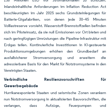
150 Millionen USD vor Stromanomalien zu schützen.
Inlandsinhaltliche Anforderungen im Inflation Reduction Act
beschleunigten im Jahr 2025 sechs Grundsteinlegungen für
Batterie-Gigafabriken, von denen jede 30–45 Minuten
Volllastreserve vorsieht. Wasserstoff-Brennstoffzellen befinden
sich im Piloteinsatz, da sie null Emissionen vor Ort bieten und
nach geringfügigen Umrüstungen die Pipeline-Infrastruktur mit
Erdgas teilen. Kontinuierliche Investitionen in KI-gesteuerte
Produktionsumgebungen erhöhen den Grundbedarf an
ausfallsicherer Stromversorgung und erweitern die
adressierbare Basis für den Markt für Notstromsysteme in den
Vereinigten Staaten.
Verbindliche Resilienzvorschriften für
Gewerbegebäude
Hurrikanexponierte Staaten und seismische Zonen verankern
nun Notstromversorgung in aktualisierten Bauvorschriften, die
verlangen, dass Aufzüge, Feuerpumpen und