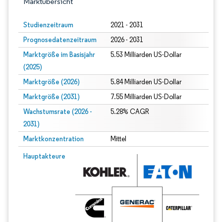
Marktübersicht
Studienzeitraum
2021 - 2031
Prognosedatenzeitraum
2026 - 2031
Marktgröße im Basisjahr
5.53 Milliarden US-Dollar
(2025)
Marktgröße (2026)
5.84 Milliarden US-Dollar
Marktgröße (2031)
7.55 Milliarden US-Dollar
Wachstumsrate (2026 -
5.28% CAGR
2031)
Marktkonzentration
Mittel
Bild © Mordor Intelligence. Wiederverwendung erfordert Namensnennung gem
Hauptakteure