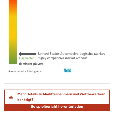
Bild © Mordor Intelligence. Wiederverwendung erfordert Namensnennung gemäß