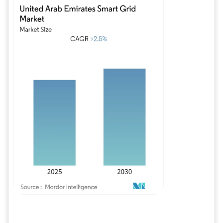
Bild © Mordor Intelligence. Wiederverwendung erfordert Namensnennung gem