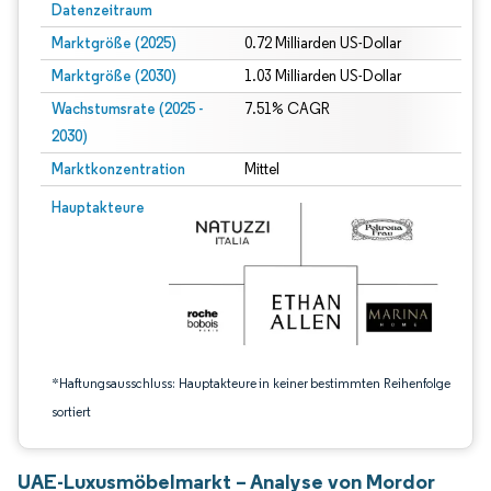
Datenzeitraum
Marktgröße (2025)
0.72 Milliarden US-Dollar
Marktgröße (2030)
1.03 Milliarden US-Dollar
Wachstumsrate (2025 -
7.51% CAGR
2030)
Marktkonzentration
Mittel
Bild © Mordor Intelligence. Wiederverwendung erfordert Namensnennung gem
Hauptakteure
*Haftungsausschluss: Hauptakteure in keiner bestimmten Reihenfolge
sortiert
UAE-Luxusmöbelmarkt – Analyse von Mordor