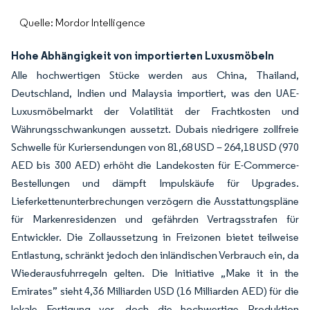
Quelle: Mordor Intelligence
Hohe Abhängigkeit von importierten Luxusmöbeln
Alle hochwertigen Stücke werden aus China, Thailand,
Deutschland, Indien und Malaysia importiert, was den UAE-
Luxusmöbelmarkt der Volatilität der Frachtkosten und
Währungsschwankungen aussetzt. Dubais niedrigere zollfreie
Schwelle für Kuriersendungen von 81,68 USD – 264,18 USD (970
AED bis 300 AED) erhöht die Landekosten für E-Commerce-
Bestellungen und dämpft Impulskäufe für Upgrades.
Lieferkettenunterbrechungen verzögern die Ausstattungspläne
für Markenresidenzen und gefährden Vertragsstrafen für
Entwickler. Die Zollaussetzung in Freizonen bietet teilweise
Entlastung, schränkt jedoch den inländischen Verbrauch ein, da
Wiederausfuhrregeln gelten. Die Initiative „Make it in the
Emirates” sieht 4,36 Milliarden USD (16 Milliarden AED) für die
lokale Fertigung vor, doch die hochwertige Produktion