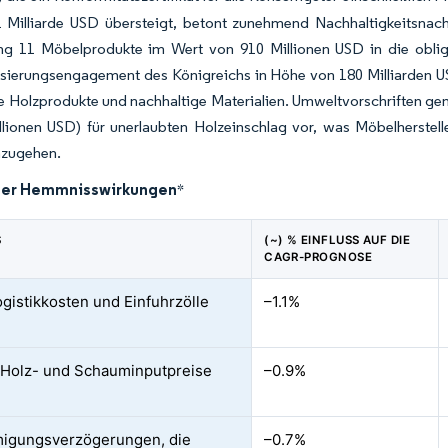
1 Milliarde USD übersteigt, betont zunehmend Nachhaltigkeitsnach
ng 11 Möbelprodukte im Wert von 910 Millionen USD in die obliga
ierungsengagement des Königreichs in Höhe von 180 Milliarden USD 
rte Holzprodukte und nachhaltige Materialien. Umweltvorschriften g
lionen USD) für unerlaubten Holzeinschlag vor, was Möbelherstelle
inzugehen.
der Hemmnisswirkungen
*
S
(~) % EINFLUSS AUF DIE
CAGR-PROGNOSE
gistikkosten und Einfuhrzölle
–1.1%
e Holz- und Schauminputpreise
–0.9%
igungsverzögerungen, die
–0.7%