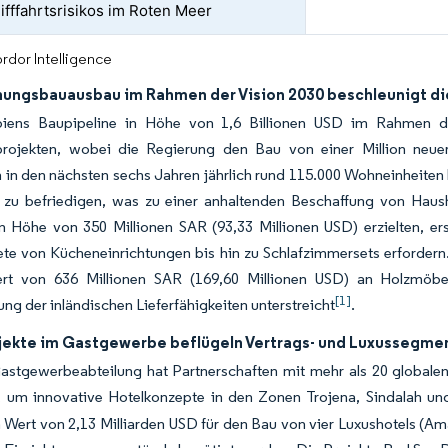
ifffahrtsrisikos im Roten Meer
rdor Intelligence
ungsbauausbau im Rahmen der Vision 2030 beschleunigt d
biens Baupipeline in Höhe von 1,6 Billionen USD im Rahmen d
ojekten, wobei die Regierung den Bau von einer Million neuer
 in den nächsten sechs Jahren jährlich rund 115.000 Wohneinheite
zu befriedigen, was zu einer anhaltenden Beschaffung von Haush
in Höhe von 350 Millionen SAR (93,33 Millionen USD) erzielten, e
te von Kücheneinrichtungen bis hin zu Schlafzimmersets erfordern
t von 636 Millionen SAR (169,60 Millionen USD) an Holzmöbel
[1]
ung der inländischen Lieferfähigkeiten unterstreicht
.
jekte im Gastgewerbe beflügeln Vertrags- und Luxussegme
tgewerbeabteilung hat Partnerschaften mit mehr als 20 globalen 
, um innovative Hotelkonzepte in den Zonen Trojena, Sindalah u
 Wert von 2,13 Milliarden USD für den Bau von vier Luxushotels (Am