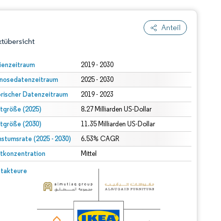
Anteil
tübersicht
ienzeitraum
2019 - 2030
nosedatenzeitraum
2025 - 2030
orischer Datenzeitraum
2019 - 2023
tgröße (2025)
8.27 Milliarden US-Dollar
tgröße (2030)
11.35 Milliarden US-Dollar
stumsrate (2025 - 2030)
dert Namensnennung gemäß CC BY 4.0.
6.53% CAGR
tkonzentration
Mittel
© Mordor Intelligence. Wiederverwendung erfordert Namensnennung gemäß CC BY 4.0.
takteure