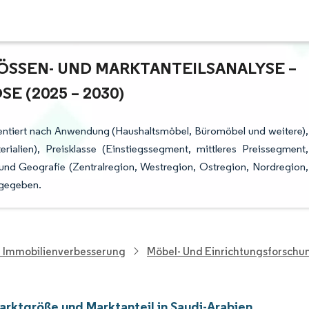
SSEN- UND MARKTANTEILSANALYSE – W
(2025 – 2030)
mentiert nach Anwendung (Haushaltsmöbel, Büromöbel und weitere),
rialien), Preisklasse (Einstiegssegment, mittleres Preissegment,
und Geografie (Zentralregion, Westregion, Ostregion, Nordregion,
ngegeben.
d Immobilienverbesserung
Möbel- Und Einrichtungsforschu
rktgröße und Marktanteil in Saudi-Arabien