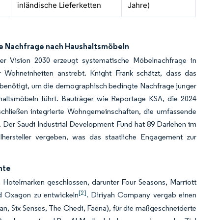
inländische Lieferketten
Jahre)
ie Nachfrage nach Haushaltsmöbeln
er Vision 2030 erzeugt systematische Möbelnachfrage in
 Wohneinheiten anstrebt. Knight Frank schätzt, dass das
n benötigt, um die demographisch bedingte Nachfrage junger
altsmöbeln führt. Bauträger wie Reportage KSA, die 2024
rschließen integrierte Wohngemeinschaften, die umfassende
. Der Saudi Industrial Development Fund hat 89 Darlehen im
hersteller vergeben, was das staatliche Engagement zur
nte
Hotelmarken geschlossen, darunter Four Seasons, Marriott
[2]
nd Oxagon zu entwickeln
. Diriyah Company vergab einen
an, Six Senses, The Chedi, Faena), für die maßgeschneiderte