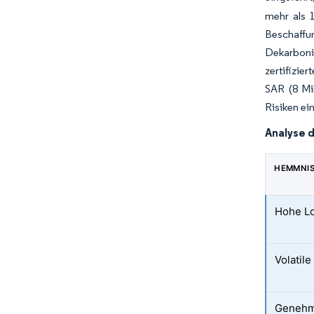
mehr als 
Beschaffu
Dekarbonis
zertifizie
SAR (8 Mil
Risiken e
Analyse 
HEMMNI
Hohe Lo
Volatil
Genehm