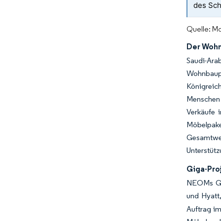
des Sch
Quelle: Mo
Der Wohn
Saudi-Ara
Wohnbaupr
Königreich
Menschen 
Verkäufe 
Möbelpake
Gesamtwer
Unterstütz
Giga-Pro
NEOMs Gas
und Hyatt
Auftrag im