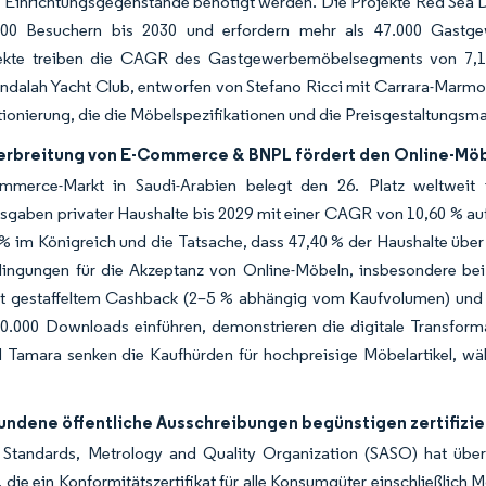
 Einrichtungsgegenstände benötigt werden. Die Projekte Red Sea
00 Besuchern bis 2030 und erfordern mehr als 47.000 Gastgewe
kte treiben die CAGR des Gastgewerbemöbelsegments von 7,10 
alah Yacht Club, entworfen von Stefano Ricci mit Carrara-Marmor 
ionierung, die die Möbelspezifikationen und die Preisgestaltungs
erbreitung von E-Commerce & BNPL fördert den Online-Mö
merce-Markt in Saudi-Arabien belegt den 26. Platz weltweit
aben privater Haushalte bis 2029 mit einer CAGR von 10,60 % auf 
% im Königreich und die Tatsache, dass 47,40 % der Haushalte übe
dingungen für die Akzeptanz von Online-Möbeln, insbesondere b
 gestaffeltem Cashback (2–5 % abhängig vom Kaufvolumen) und U
0.000 Downloads einführen, demonstrieren die digitale Transformat
 Tamara senken die Kaufhürden für hochpreisige Möbelartikel, wä
ndene öffentliche Ausschreibungen begünstigen zertifizi
 Standards, Metrology and Quality Organization (SASO) hat über
, die ein Konformitätszertifikat für alle Konsumgüter einschließlich