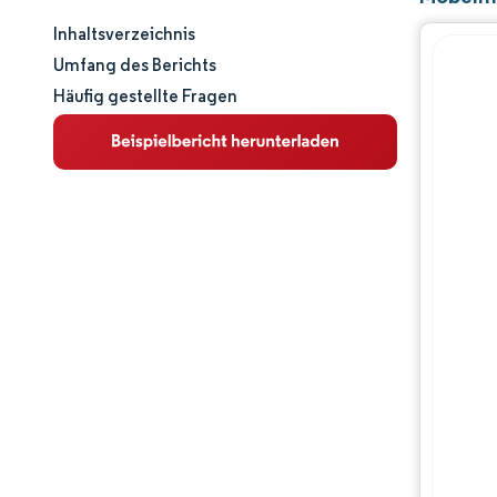
Inhaltsverzeichnis
Marktgröße und -anteil
Umfang des Berichts
Häufig gestellte Fragen
Marktanalyse
Trends und Einblicke
Segmentanalyse
Geografische Analyse
Wettbewerbslandschaft
Hauptakteure
Branchenentwicklungen