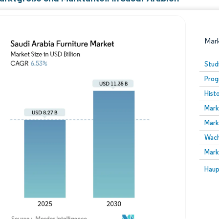
Mark
Stud
Prog
Hist
Mark
Mark
Wach
Bild © Mordor Intelligence. Wiederverwendung erfor
Mark
Bild 
Haup