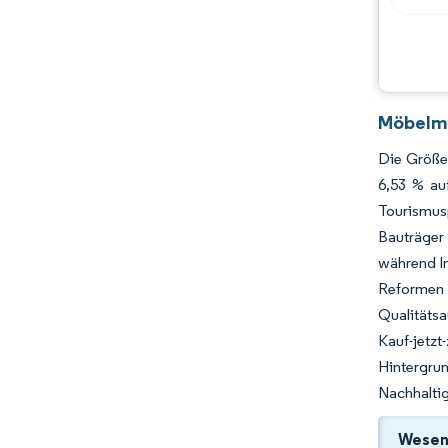
Möbelma
Die Größe
6,53 % au
Tourismus
Bauträger
während I
Reformen 
Qualitätsa
Kauf-jetz
Hintergru
Nachhaltig
Wesent