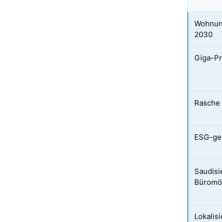
Wohnun
2030
Giga-Pr
Rasche
ESG-geb
Saudisi
Büromö
Lokalis