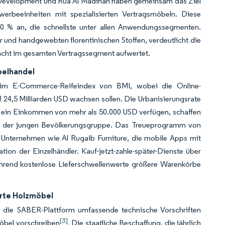
 Development und Rua Al Madinah haben gemeinsam das Ziel
rbeeinheiten mit spezialisierten Vertragsmöbeln. Diese
% an, die schnellste unter allen Anwendungssegmenten.
und handgewebten florentinischen Stoffen, verdeutlicht die
macht im gesamten Vertragssegment aufwertet.
belhandel
 im E-Commerce-Reifeindex von BMI, wobei die Online-
24,5 Milliarden USD wachsen sollen. Die Urbanisierungsrate
r ein Einkommen von mehr als 50.000 USD verfügen, schaffen
ei der jungen Bevölkerungsgruppe. Das Treueprogramm von
nternehmen wie Al Rugaib Furniture, die mobile Apps mit
ion der Einzelhändler. Kauf-jetzt-zahle-später-Dienste über
hrend kostenlose Lieferschwellenwerte größere Warenkörbe
erte Holzmöbel
 die SABER-Plattform umfassende technische Vorschriften
[3]
 Möbel vorschreiben
. Die staatliche Beschaffung, die jährlich