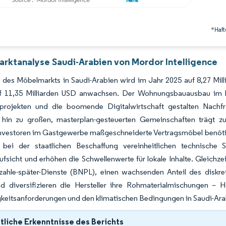
*Haft
rktanalyse Saudi-Arabien von Mordor Intelligence
 des Möbelmarkts in Saudi-Arabien wird im Jahr 2025 auf 8,27 Mil
f 11,35 Milliarden USD anwachsen. Der Wohnungsbauausbau im 
projekten und die boomende Digitalwirtschaft gestalten Nachf
 hin zu großen, masterplan-gesteuerten Gemeinschaften trägt zu
nvestoren im Gastgewerbe maßgeschneiderte Vertragsmöbel benötig
bei der staatlichen Beschaffung vereinheitlichen technische S
ufsicht und erhöhen die Schwellenwerte für lokale Inhalte. Gleich
t-zahle-später-Dienste (BNPL), einen wachsenden Anteil des diskr
nd diversifizieren die Hersteller ihre Rohmaterialmischungen – H
keitsanforderungen und den klimatischen Bedingungen in Saudi-Ara
liche Erkenntnisse des Berichts