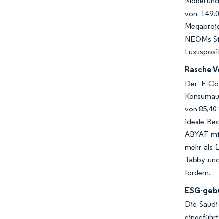
Möbel und
von 149.0
Megaproje
NEOMs Sind
Luxusposit
Rasche V
Der E-Com
Konsumausg
von 85,40 
ideale Be
ABYAT mit
mehr als 1
Tabby und
fördern.
ESG-gebu
Die Saudi
eingeführt