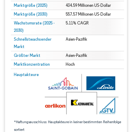
Marktgröße (2025)
434.59 Millionen US-Dollar
Marktgröße (2030)
557.57 Millionen US-Dollar
Wachstumsrate (2025 -
5.11% CAGR
2030)
Schnellstwachsender
Asien-Pazifik
Markt
Größter Markt
Asien-Pazifik
Marktkonzentration
Hoch
Bild © Mordor Intelligence. Wiederverwendung erfordert Namensnennung gem
Hauptakteure
*Haftungsausschluss: Hauptakteure in keiner bestimmten Reihenfolge
sortiert