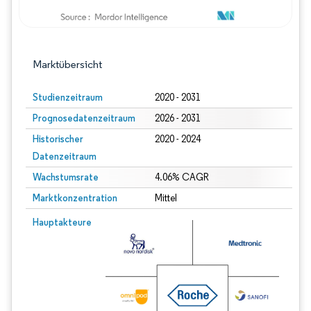
Marktübersicht
Studienzeitraum
2020 - 2031
Prognosedatenzeitraum
2026 - 2031
Historischer
2020 - 2024
Datenzeitraum
Wachstumsrate
4.06% CAGR
Marktkonzentration
Mittel
Bild © Mordor Intelligence. Wiederverwendung erfordert Namensnennung gem
Hauptakteure