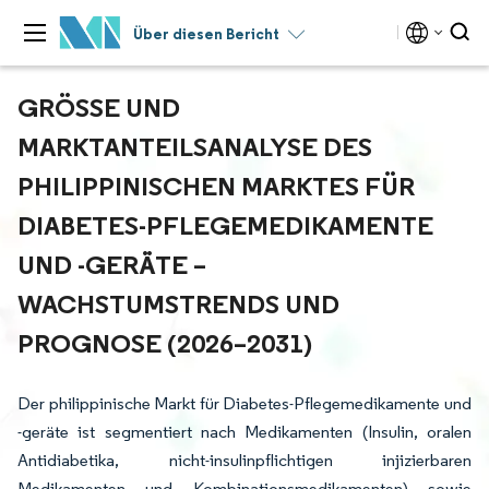
Über diesen Bericht
GRÖSSE UND M
ARKTANTEILSANALYSE DES P
HILIPPINISCHEN MARKTES FÜR D
IABETES-PFLEGEMEDIKAMENTE U
ND -GERÄTE – W
ACHSTUMSTRENDS UND P
ROGNOSE (2026–2031)
Der philippinische Markt für Diabetes-Pflegemedikamente und
-geräte ist segmentiert nach Medikamenten (Insulin, oralen
Antidiabetika, nicht-insulinpflichtigen injizierbaren
Medikamenten und Kombinationsmedikamenten) sowie