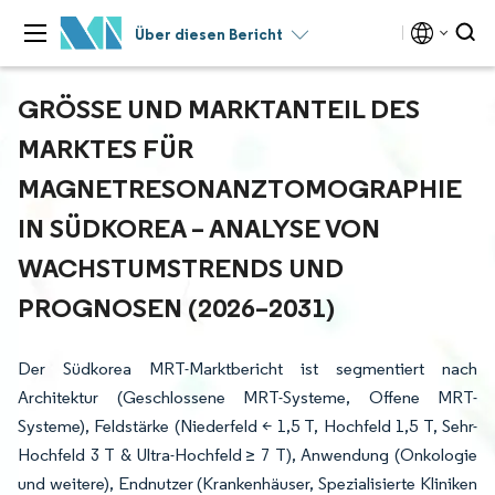
Über diesen Bericht
GRÖSSE UND MARKTANTEIL DES M
ARKTES FÜR M
AGNETRESONANZTOMOGRAPHIE I
N SÜDKOREA – ANALYSE VON W
ACHSTUMSTRENDS UND P
ROGNOSEN (2026–2031)
Der Südkorea MRT-Marktbericht ist segmentiert nach
Architektur (Geschlossene MRT-Systeme, Offene MRT-
Systeme), Feldstärke (Niederfeld < 1,5 T, Hochfeld 1,5 T, Sehr-
Hochfeld 3 T & Ultra-Hochfeld ≥ 7 T), Anwendung (Onkologie
und weitere), Endnutzer (Krankenhäuser, Spezialisierte Kliniken