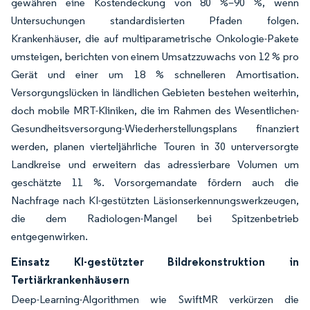
gewähren eine Kostendeckung von 80 %–90 %, wenn
Untersuchungen standardisierten Pfaden folgen.
Krankenhäuser, die auf multiparametrische Onkologie-Pakete
umsteigen, berichten von einem Umsatzzuwachs von 12 % pro
Gerät und einer um 18 % schnelleren Amortisation.
Versorgungslücken in ländlichen Gebieten bestehen weiterhin,
doch mobile MRT-Kliniken, die im Rahmen des Wesentlichen-
Gesundheitsversorgung-Wiederherstellungsplans finanziert
werden, planen vierteljährliche Touren in 30 unterversorgte
Landkreise und erweitern das adressierbare Volumen um
geschätzte 11 %. Vorsorgemandate fördern auch die
Nachfrage nach KI-gestützten Läsionserkennungswerkzeugen,
die dem Radiologen-Mangel bei Spitzenbetrieb
entgegenwirken.
Einsatz KI-gestützter Bildrekonstruktion in
Tertiärkrankenhäusern
Deep-Learning-Algorithmen wie SwiftMR verkürzen die