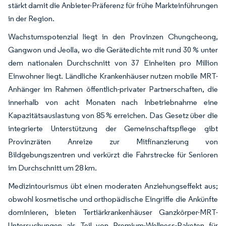
stärkt damit die Anbieter-Präferenz für frühe Markteinführungen
in der Region.
Wachstumspotenzial liegt in den Provinzen Chungcheong,
Gangwon und Jeolla, wo die Gerätedichte mit rund 30 % unter
dem nationalen Durchschnitt von 37 Einheiten pro Million
Einwohner liegt. Ländliche Krankenhäuser nutzen mobile MRT-
Anhänger im Rahmen öffentlich-privater Partnerschaften, die
innerhalb von acht Monaten nach Inbetriebnahme eine
Kapazitätsauslastung von 85 % erreichen. Das Gesetz über die
integrierte Unterstützung der Gemeinschaftspflege gibt
Provinzräten Anreize zur Mitfinanzierung von
Bildgebungszentren und verkürzt die Fahrstrecke für Senioren
im Durchschnitt um 28 km.
Medizintourismus übt einen moderaten Anziehungseffekt aus;
obwohl kosmetische und orthopädische Eingriffe die Ankünfte
dominieren, bieten Tertiärkrankenhäuser Ganzkörper-MRT-
Untersuchungen als Teil von Premium-Wellness-Paketen für