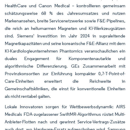
HealthCare und Canon Medical – kontrollieren gemeinsam
schätzungsweise 68 % des Jahresumsatzes und nutzen
Markenansehen, breite Servicenetzwerke sowie F&E-Pipelines,
die reich an heliumarmen Magneten und KI-Werkzeugsätzen
sind. Siemens' Investition im Jahr 2024 in supraleitende
Magnetkapazitäten und seine koreanische F&E-Allianz mit dem
KI-Kardiologieunternehmen Phantomics veranschaulichen ein
duales Engagement für Komponentenautarkie und
algorithmische Differenzierung. GEs Zusammenarbeit mit
Provinzkonsortien zur Einführung kompakter 0,7-T-Point-of-
Care-Einheiten erweitert die Reichweite in
Gemeinschaftskliniken, die einst für konventionelle Einheiten
als nicht rentabel galten.
Lokale Innovatoren sorgen für Wettbewerbsdynamik: AIRS
Medicals FDA-zugelassener SwiftMR-Algorithmus rüstet Multi-
Anbieter-Flotten nach und gewinnt Service-Vertrags-Zusätze
auch dort, wo Hardware-Ersatz aufgeschoben wird. Samsung