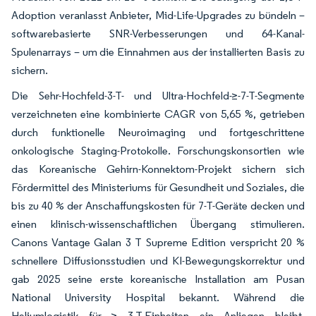
Adoption veranlasst Anbieter, Mid-Life-Upgrades zu bündeln –
softwarebasierte SNR-Verbesserungen und 64-Kanal-
Spulenarrays – um die Einnahmen aus der installierten Basis zu
sichern.
Die Sehr-Hochfeld-3-T- und Ultra-Hochfeld-≥-7-T-Segmente
verzeichneten eine kombinierte CAGR von 5,65 %, getrieben
durch funktionelle Neuroimaging und fortgeschrittene
onkologische Staging-Protokolle. Forschungskonsortien wie
das Koreanische Gehirn-Konnektom-Projekt sichern sich
Fördermittel des Ministeriums für Gesundheit und Soziales, die
bis zu 40 % der Anschaffungskosten für 7-T-Geräte decken und
einen klinisch-wissenschaftlichen Übergang stimulieren.
Canons Vantage Galan 3 T Supreme Edition verspricht 20 %
schnellere Diffusionsstudien und KI-Bewegungskorrektur und
gab 2025 seine erste koreanische Installation am Pusan
National University Hospital bekannt. Während die
Heliumlogistik für ≥ 3-T-Einheiten ein Anliegen bleibt,