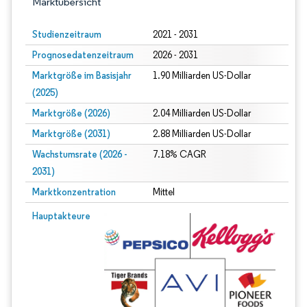
Marktübersicht
Studienzeitraum
2021 - 2031
Prognosedatenzeitraum
2026 - 2031
Marktgröße im Basisjahr
1.90 Milliarden US-Dollar
(2025)
Marktgröße (2026)
2.04 Milliarden US-Dollar
Marktgröße (2031)
2.88 Milliarden US-Dollar
Wachstumsrate (2026 -
7.18% CAGR
2031)
Marktkonzentration
Mittel
Bild © Mordor Intelligence. Wiederverwendung erfordert Namensnennung gem
Hauptakteure